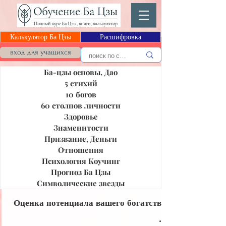
Калькулятор Ба Цзы
Расшифровка
Блог Ба Цзы
вход для учащихся
Ба-цзы основы, Дао
5 стихий
10 богов
60 столпов личности
Здоровье
Знаменитости
Призвание, Деньги
Отношения
Психология Коучинг
Прогноз Ба Цзы
Символические звезды
Оценка потенциала вашего богатства