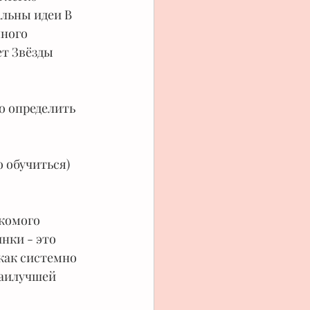
льны идеи В 
ного 
ет Звёзды 
о определить 
о обучиться)
комого 
нки - это 
как системно 
наилучшей 