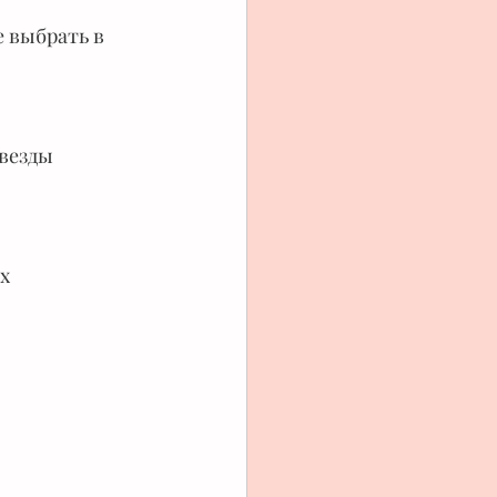
 выбрать в 
везды 
х 