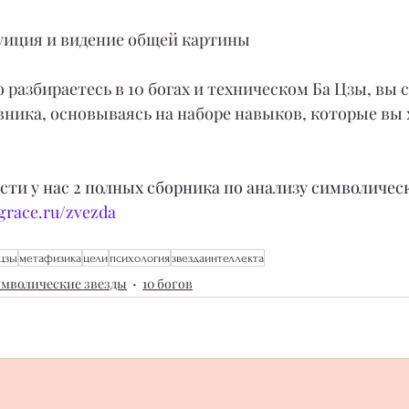
туиция и видение общей картины
 разбираетесь в 10 богах и техническом Ба Цзы, вы 
вника, основываясь на наборе навыков, которые вы 
ти у нас 2 полных сборника по анализу символически
grace.ru/zvezda
цзы
метафизика
цели
психология
звездаинтеллекта
мволические звезды
10 богов