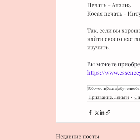
Печать – Анализ 
Косая печать - Ин
Так, если вы хорошо
найти своего наста
изучить.
Вы можете приобрес
https://www.essence
10божеств
бацзы
обучениеба
Призвание, Деньги
Си
Недавние посты