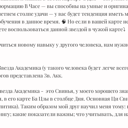
ормацию В Часе — вы способны на умные и оригина
летнем столпе удачи — у вас будет тенденция иметь м
бучения в данное время. 🧠 Но если в вашей карте н
те воспользоваться данной звездой в чужой карте⤵️
читься новому навыку у другого человека, нам нужн
 Звезда Академика (у такого человека будет легче всег
огов представлена Зв. Акк.
везда Академика -  это Свинья, у моего хорошего зна
 в его карте Ба Цзы в столбце Дня. Основная Ци Сви
литика). Таким образом мой друг научил меня тому: 
ингу; какие показатели важны; что учитывать, для 