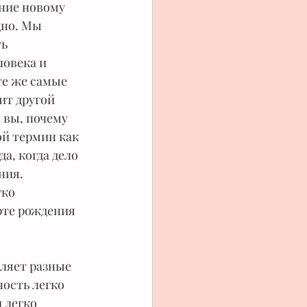
ние новому 
дно. Мы 
ь 
овека и 
е же самые 
ит другой 
 вы, почему 
ой термин как 
а, когда дело 
ия.  
ко 
рте рождения 
еляет разные 
ость легко 
 легко 