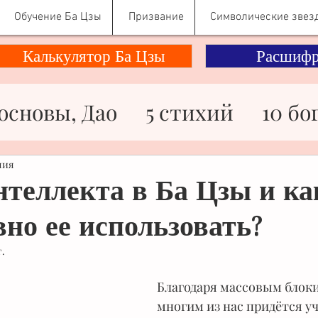
Обучение Ба Цзы
Призвание
Символические звез
Калькулятор Ба Цзы
Расшифр
основы, Дао
5 стихий
10 бо
ности
Здоровье
Знаменито
ния
нтеллекта в Ба Цзы и ка
но ее использовать?
ьги
Отношения
Психологи
г.
Символические звезды
Благодаря массовым блоки
многим из нас придётся у