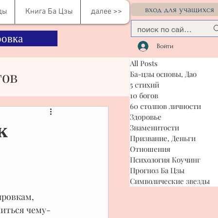
вход для учащихся
ды
Книга Ба Цзы
далее >>
овка
Войти
All Posts
гов
Ба-цзы основы, Дао
5 стихий
10 богов
60 столпов личности
сти
Здоровье
к
Знаменитости
Призвание, Деньги
Отношения
я Коучинг
Психология Коучинг
Прогноз Ба Цзы
Символические звезды
ровкам, 
читься чему-