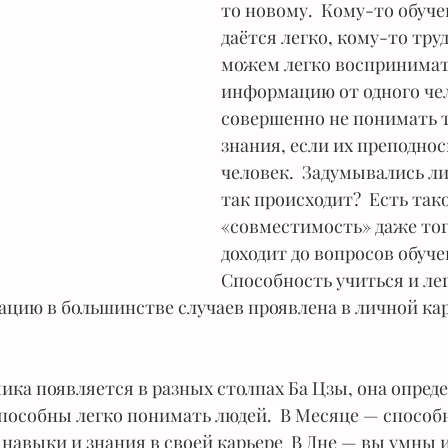
то новому.  Кому-то обуче
даётся легко, кому-то тру
можем легко воспринимат
информацию от одного чел
совершенно не понимать т
знания, если их преподнос
человек.  Задумывались ли
так происходит?  Есть так
«совместимость» даже тогд
доходит до вопросов обучен
Способность учиться и лег
цию в большинстве случаев проявлена в личной ка
 
мика появляется в разных столпах Ба Цзы, она опред
способны легко понимать людей.  В Месяце — способн
навыки и знания в своей карьере  В Дне — вы умны и