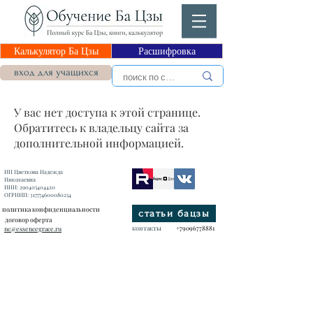
Калькулятор Ба Цзы
Расшифровка
вход для учащихся
У вас нет доступа к этой странице.
Обратитесь к владельцу сайта за
дополнительной информацией.
ИП Цветкова Надежда
Николаевна
ИНН:
290405404420
ОГРНИП:
317774600080254
политика конфиденциальности
статьи бацзы
договор оферта
контакты
+79096778881
nc@essencegrace.ru