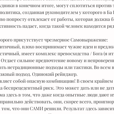
дники в конечном итоге, могут сплотиться против 
политика, созданная руководителем у которого в Ба 
во попросту отвлекает от работы, которая должна б
ктивность падает, когда такой человек находится ря
оторого присутствует чрезмерное Самовыражение:
ритичный, плохо воспринимает чужие идеи и предло
стичный, имеет комплекс превосходства / Бога (я ита
. Отдает сильное предпочтение новому и непроверен
ать нетрадиционные подходы или тактики. Во всем 
ожный подход. Одинокий рейнджер.
вляет собой опасную комбинацию! В своем крайнем
а беспрецедентный риск. Это может дать или не дат
ма здесь в том, что даже когда опытные люди дают 
 правильно действовать, они, скорее всего, проигнор
 том, что они САМИ решили. Результат здесь зависит 