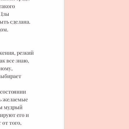
такого 
Цзы 
ыть сделана. 
дом.
жения, резкий 
к все знаю, 
ному, 
выбирает 
 состоянии 
ь желаемые 
им мудрый 
ируют его и 
от того, 