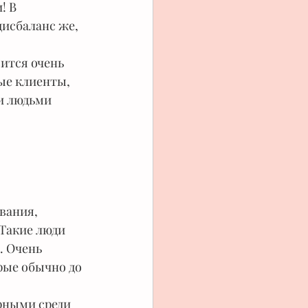
! В 
дисбаланс же, 
ится очень 
ые клиенты, 
и людьми 
вания, 
Такие люди 
. Очень 
рые обычно до 
рными среди 