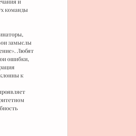
ечания и 
ух команды 
инаторы, 
вои замыслы 
ение». Любят 
ои ошибки, 
рация 
клонны к 
оритетном 
бность 