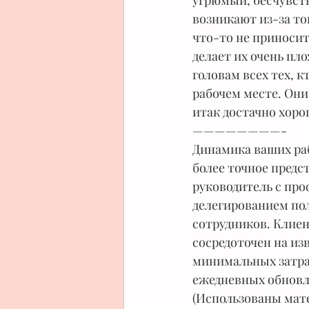
угрюмый, бесчувст
возникают из-за тог
что-то не приносит
делает их очень пл
головам всех тех, к
рабочем месте. Они
итак достачно хоро
————————-
Динамика ваших ра
более точное предс
руководитель с про
делегированием пол
сотрудников. Клиен
сосредоточен на из
минимальных затрат
ежедневных обновле
(Использованы мат