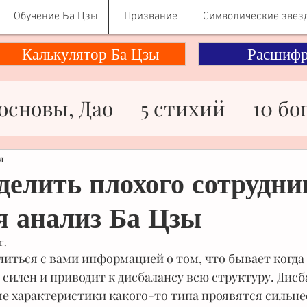
Обучение Ба Цзы
Призвание
Символические звез
Калькулятор Ба Цзы
Расшифр
основы, Дао
5 стихий
10 бо
ности
Здоровье
Знаменито
я
делить плохого сотрудни
я анализ Ба Цзы
ьги
Отношения
Психологи
г.
елиться с вами информацией о том, что бывает когда 
Символические звезды
силен и приводит к дисбалансу всю структуру. Дисба
е характеристики какого-то типа проявятся сильнее