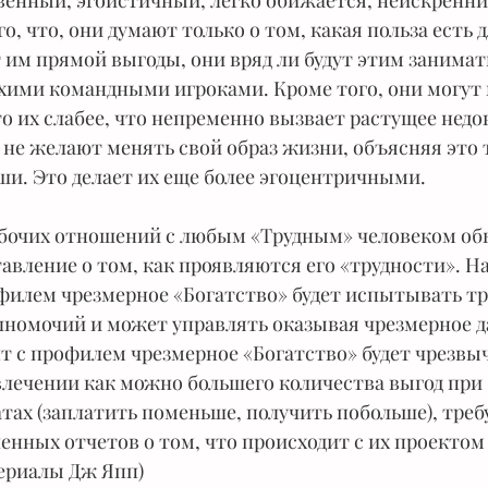
венный, эгоистичный, легко обижается, неискренни
о, что, они думают только о том, какая польза есть д
 им прямой выгоды, они вряд ли будут этим занимать
охими командными игроками. Кроме того, они могут 
то их слабее, что непременно вызвает растущее недо
 не желают менять свой образ жизни, объясняя это т
ши. Это делает их еще более эгоцентричными.
бочих отношений с любым «Трудным» человеком обы
тавление о том, как проявляются его «трудности». Н
филем чрезмерное «Богатство» будет испытывать тр
номочий и может управлять оказывая чрезмерное д
т с профилем чрезмерное «Богатство» будет чрезвы
влечении как можно большего количества выгод при 
ах (заплатить поменьше, получить побольше), требу
нных отчетов о том, что происходит с их проектом 
ериалы Дж Япп)