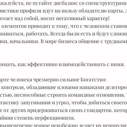
алуйста, не путайте дисбаланс со спецструктурами
ристики профиля идут на пользу обладателю карты, 
ботает над собой, носит негативный характер!
элементов приводит к тому, что с человеком станов
живаться, работать. Всегда были есть и будут сложн
ики, начальники. В мире бизнеса общение с трудным
имать, как эффективно взаимодействовать с ними.
арте человека чрезмерно сильное Богатство:
 контроля, обладающие плохими навыками делегиро
стью, неспособные строить командные отношения. 
тактику запугивания и угроз, чтобы добиться своего
 от других придерживаться своих стандартов, кото
айняя степень перфекционизм. 
е вышеперечисленное неизбежно делает их непопуля