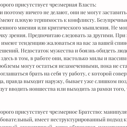
торого присутствует чрезмерная Власть:
 поэтому ничего не делают, они не могут заставить
 Имеют плохую терпимость к конфликту. Безупречны
венного мнения или критического мышления. Не мог
чку зрения. Предпочитаю следовать за другими. При 
имеют тенденцию жаловаться на вас за вашей спин
шений. Недостаток мужества и боязнь обидеть люд
здесь в том, в работе они, настолько милы и пассивн
роблемы могут остаться незамеченными, пока не ст
оглашаться брать на себя ту работу, с которой сове
да, правда выходит наружу, бывает уже слишком поз
удут вводить новшества или выходить за рамки того, 
торого присутствует чрезмерное Братство: манипул
бовательный, имеет неструктурированный подход к