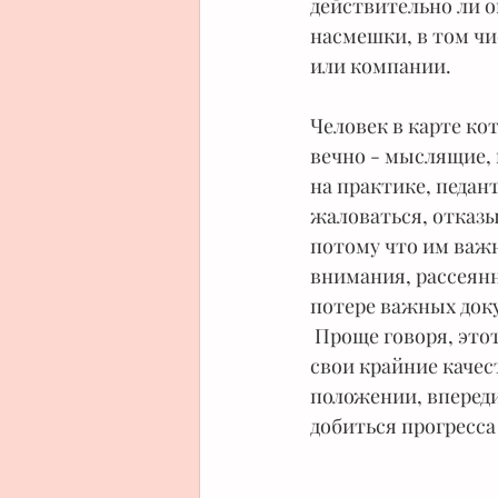
действительно ли о
насмешки, в том чи
или компании.
Человек в карте ко
вечно - мыслящие,
на практике, педан
жаловаться, отказы
потому что им важ
внимания, рассеян
потере важных док
 Проще говоря, этот человек ничего не добивается, когда его структура проявляет 
свои крайние качес
положении, впереди
добиться прогресса