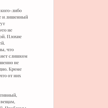
 кого-либо 
е и лишенный 
ут 
это не 
ой. Плохие 
ей.
ы, что 
анет слишком 
ршенно не 
дно. Кроме 
что от них 
ятивный, 
 вещам, 