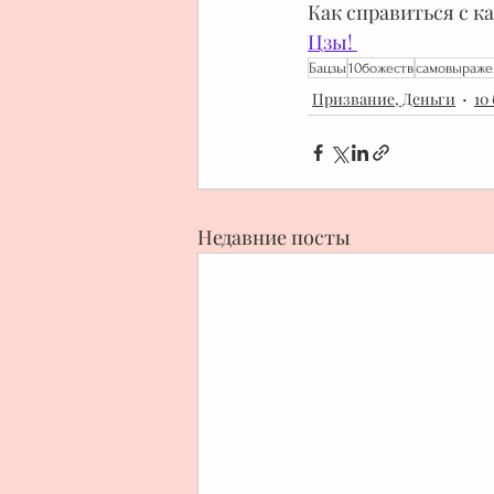
Как справиться с 
Цзы! 
Бацзы
10божеств
самовыраже
Призвание, Деньги
10
Недавние посты