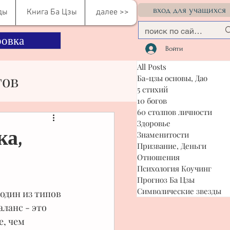
вход для учащихся
ды
Книга Ба Цзы
далее >>
овка
Войти
All Posts
гов
Ба-цзы основы, Дао
5 стихий
10 богов
60 столпов личности
сти
Здоровье
ка,
Знаменитости
Призвание, Деньги
Отношения
я Коучинг
Психология Коучинг
Прогноз Ба Цзы
Символические звезды
один из типов 
ланс - это 
, чем 