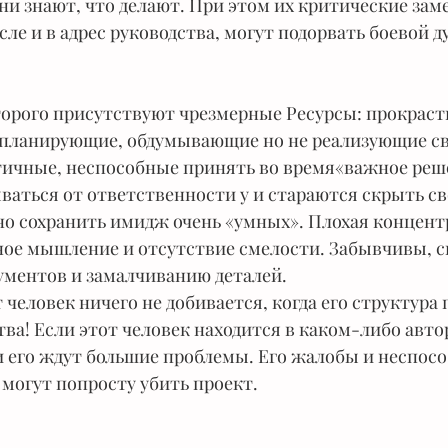
ни знают, что делают. При этом их критические зам
сле и в адрес руководства, могут подорвать боевой д
торого присутствуют чрезмерные Ресурсы: прокраст
 планирующие, обдумывающие но не реализующие с
тичные, неспособные принять во время«важное реш
ваться от ответственности у и стараются скрыть св
но сохранить имидж очень «умных». Плохая концент
ное мышление и отсутствие смелости. Забывчивы, с
ументов и замалчиванию деталей.
тва! Если этот человек находится в каком-либо авт
 его ждут большие проблемы. Его жалобы и неспосо
 могут попросту убить проект.