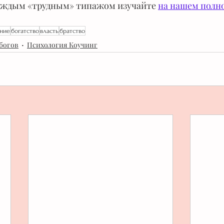
каждым «трудным» типажом изучайте 
на нашем полно
ние
богатство
власть
братство
 богов
Психология Коучинг