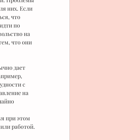
й. Проблемы 
ля них. Если 
ся, что 
идти по 
вольство на 
ем, что они 
чно дает 
апример, 
удности с 
авление на 
чайно 
я при этом 
или работой. 