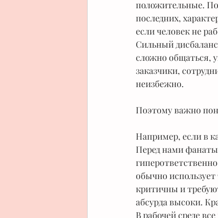
положительные. Пож
последних, характе
если человек не ра
Сильный дисбаланс 
сложно общаться, у
заказчики, сотрудн
неизбежно. 
Поэтому важно пон
Например, если в к
Перед нами фанаты
гиперответственно
обычно использует 
критичны и требуют
абсурда высоки. Кр
В рабочей среде вс