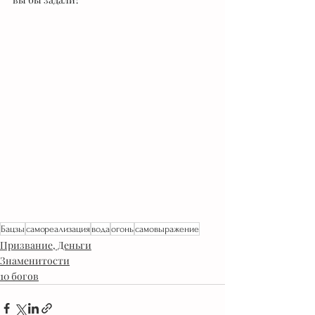
Бацзы
самореализация
вода
огонь
самовыражение
Призвание, Деньги
Знаменитости
10 богов