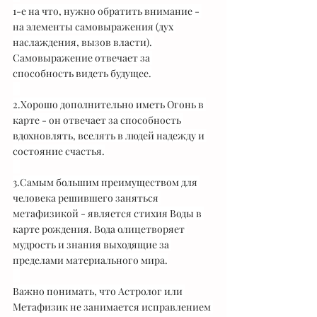
1-е на что, нужно обратить внимание - 
на элементы самовыражения (дух 
наслаждения, вызов власти). 
Самовыражение отвечает за 
способность видеть будущее.
⠀
2.Хорошо дополнительно иметь Огонь в 
карте - он отвечает за способность 
вдохновлять, вселять в людей надежду и 
состояние счастья.
⠀
3.Самым большим преимуществом для 
человека решившего заняться 
метафизикой - является стихия Воды в 
карте рождения. Вода олицетворяет 
мудрость и знания выходящие за 
пределами материального мира.
⠀
Важно понимать, что Астролог или 
Метафизик не занимается исправлением 