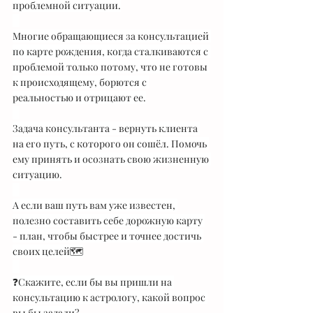
проблемной ситуации.
⠀
Многие обращающиеся за консультацией 
по карте рождения, когда сталкиваются с 
проблемой только потому, что не готовы 
к происходящему, борются с 
реальностью и отрицают ее.
⠀
Задача консультанта - вернуть клиента 
на его путь, с которого он сошёл. Помочь 
ему принять и осознать свою жизненную 
ситуацию.
⠀
А если ваш путь вам уже известен, 
полезно составить себе дорожную карту 
- план, чтобы быстрее и точнее достичь 
своих целей🗺
⠀
❓Скажите, если бы вы пришли на 
консультацию к астрологу, какой вопрос 
вы бы задали?