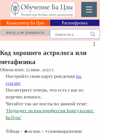
Калькулятор Ба Цзы
Расшифровка
вход для учащихся
Код хорошего астролога или
метафизика
Обновлено:
25 июн. 2025 г.
Постройте свою карту рождения
по 
ссылке
Посмотрите теперь, что есть у вас из 
перечисленного.
Читайте так же посты по данной теме:
"Подходит ли вам профессия Консультант 
Ба Цзы"
💦Вода + 🔥огонь + ⭐️самовыражение
⠀