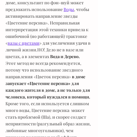
доме, консультант по фэн-шуй может 
предложить использование 
Воды
, чтобы 
активировать направление звезды 
«Цветение персика». Неправильная 
интерпретация этой техники привела к 
ошибочной (но работающей) трактовке 
«
вазы с цветами
» для увеличения удачи в 
личной жизни.НО! Дело не в вазе или 
цветах, а в элементах 
Вода и Дерево. 
Этот метод не всегда рекомендуется, 
потому что использование звездного 
направления «Цветок персика» 
в доме 
запускает «Цветение персика» для 
каждого жителя в доме, а не только для 
человека, который нуждался в помощи.
Кроме того, если используется слишком 
много воды, Цветение персика  может 
стать проблемой (Ша), и скорее создаст 
неприятности (разгульный образ жизни, 
любовные многоугольники), чем 