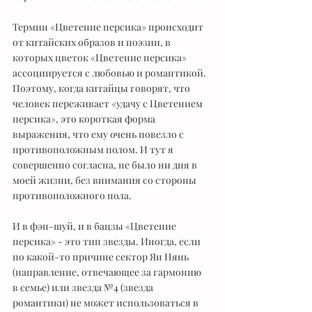
Термин «Цветение персика» происходит 
от китайских образов и поэзии, в 
которых цветок «Цветение персика» 
ассоциируется с любовью и романтикой. 
Поэтому, когда китайцы говорят, что 
человек переживает «удачу с Цветением 
персика», это короткая форма 
выражения, что ему очень повезло с 
противоположным полом. И тут я 
совершенно согласна, не было ни дня в 
моей жизни, без внимания со стороны 
противоположного пола.
И в фэн-шуй, и в бацзы «Цветение 
персика» - это тип звезды. Иногда, если 
по какой-то причине сектор Ян Нянь 
(направление, отвечающее за гармонию 
в семье) или звезда №4 (звезда 
романтики) не может использоваться в 