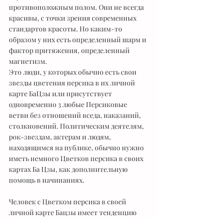
противоположным полом. Они не всегда 
красивы, с точки зрения современных 
стандартов красоты. Но каким-то 
образом у них есть определенный шарм и 
фактор притяжения, определенный 
магнетизм.
Это люди, у которых обычно есть свои 
звезды цветения персика в их личной 
карте БаЦзы или присутствует 
одновременно 3 любые Персиковые 
ветви без отношений вседа, наказаний, 
столкновений. Политическим деятелям, 
рок-звездам, актерам и людям, 
находящимся на публике, обычно нужно 
иметь немного Цветков персика в своих 
картах Ба Цзы, как дополнительную 
помощь в начинаниях.
Человек с Цветком персика в своей 
личной карте Бацзы имеет тенденцию 