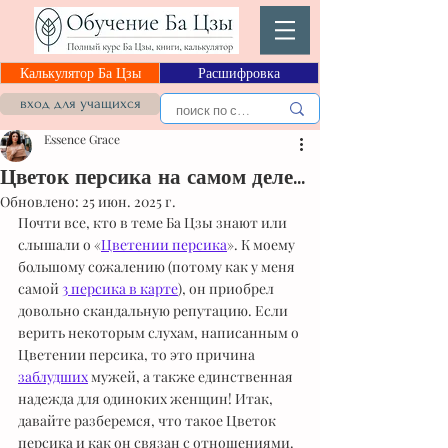
Калькулятор Ба Цзы
Расшифровка
вход для учащихся
Essence Grace
Цветок персика на самом деле...
Обновлено:
25 июн. 2025 г.
Почти все, кто в теме Ба Цзы знают или 
слышали о «
Цветении персика
». К моему 
большому сожалению (потому как у меня 
самой 
3 персика в карте
), он приобрел 
довольно скандальную репутацию. Если 
верить некоторым слухам, написанным о 
Цветении персика, то это причина 
заблудших
 мужей, а также единственная 
надежда для одиноких женщин! Итак, 
давайте разберемся, что такое Цветок 
персика и как он связан с отношениями.