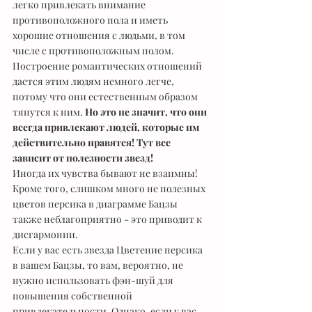
легко привлекать внимание 
противоположного пола и иметь 
хорошие отношения с людьми, в том 
числе с противоположным полом. 
Построение романтических отношений 
дается этим людям немного легче, 
потому что они естественным образом 
тянутся к ним. 
Но это не значит, что они 
всегда привлекают людей, которые им 
действительно нравятся! Тут все 
зависит от полезности звезд!
Иногда их чувства бывают не взаимны! 
Кроме того, слишком много не полезных 
цветов персика в диаграмме Бацзы 
также неблагоприятно - это приводит к 
дисгармонии.
Если у вас есть звезда Цветение персика 
в вашем Бацзы, то вам, вероятно, не 
нужно использовать фэн-шуй для 
повышения собственной 
привлекательности. Однако, если у вас 