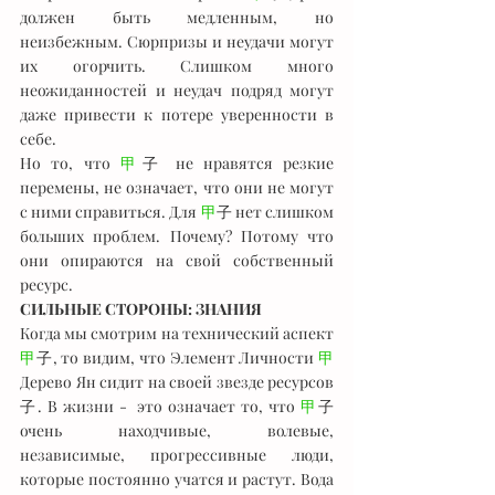
должен быть медленным, но 
неизбежным. Сюрпризы и неудачи могут 
их огорчить. Слишком много 
неожиданностей и неудач подряд могут 
даже привести к потере уверенности в 
себе.
Но то, что 
甲
子 не нравятся резкие 
перемены, не означает, что они не могут 
с ними справиться. Для 
甲
子 нет слишком 
больших проблем. Почему? Потому что 
они опираются на свой собственный 
ресурс. 
СИЛЬНЫЕ СТОРОНЫ: ЗНАНИЯ
Когда мы смотрим на технический аспект 
甲
子, то видим, что Элемент Личности 
甲
Дерево Ян сидит на своей звезде ресурсов
子. В жизни -  это означает то, что 
甲
子 
очень находчивые, волевые, 
независимые, прогрессивные люди, 
которые постоянно учатся и растут. Вода 