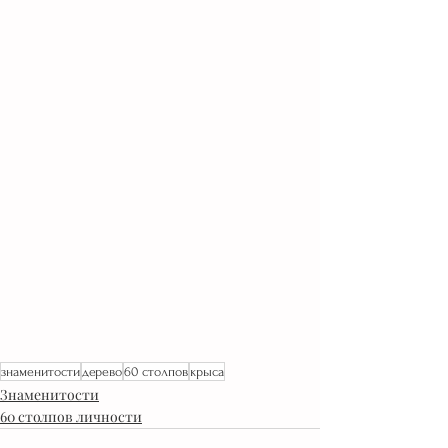
знаменитости
дерево
60 столпов
крыса
Знаменитости
60 столпов личности