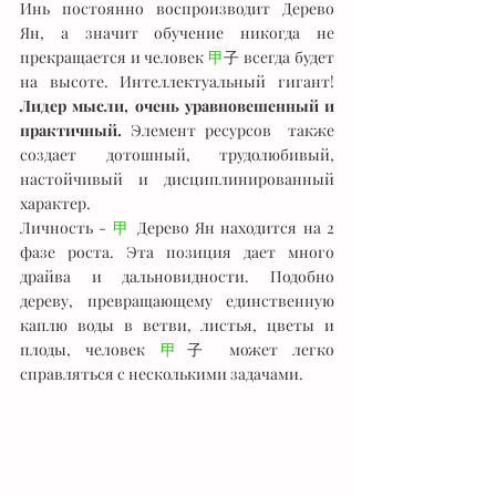
Инь постоянно воспроизводит Дерево 
Ян, а значит обучение никогда не 
прекращается и человек 
甲
子 всегда будет 
на высоте. Интеллектуальный гигант! 
Лидер мысли, очень уравновешенный и 
практичный.
 Элемент ресурсов  также 
создает дотошный, трудолюбивый, 
настойчивый и дисциплинированный 
характер.
Личность - 
甲
 Дерево Ян находится на 2 
фазе роста. Эта позиция дает много 
драйва и дальновидности. Подобно 
дереву, превращающему единственную 
каплю воды в ветви, листья, цветы и 
плоды, человек 
甲
子 может легко 
справляться с несколькими задачами.