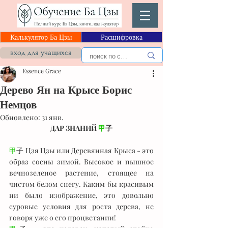
Калькулятор Ба Цзы
Расшифровка
вход для учащихся
Essence Grace
Дерево Ян на Крысе Борис
Немцов
Обновлено:
31 янв.
ДАР ЗНАНИЙ 
甲
子
甲
子 Цзя Цзы или Деревянная Крыса - это 
образ сосны зимой. Высокое и пышное 
вечнозеленое растение, стоящее на 
чистом белом снегу. Каким бы красивым 
ни было изображение, это довольно 
суровые условия для роста дерева, не 
говоря уже о его процветании!