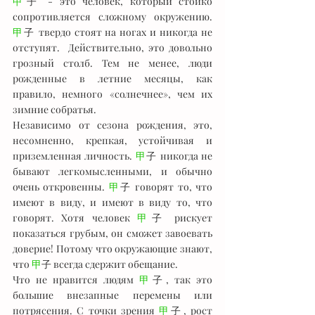
甲
子 - это человек, который стойко 
сопротивляется сложному окружению. 
甲
子 твердо стоят на ногах и никогда не 
отступят.  Действительно, это довольно 
грозный столб. Тем не менее, люди 
рожденные в летние месяцы, как 
правило, немного «солнечнее», чем их 
зимние собратья. 
Независимо от сезона рождения, это, 
несомненно, крепкая, устойчивая и 
приземленная личность. 
甲
子 никогда не 
бывают легкомысленными, и обычно 
очень откровенны. 
甲
子 говорят то, что 
имеют в виду, и имеют в виду то, что 
говорят. Хотя человек 
甲
子 рискует 
показаться грубым, он сможет завоевать 
доверие! Потому что окружающие знают, 
что 
甲
子 всегда сдержит обещание.
Что не нравится людям 
甲
子, так это 
большие внезапные перемены или 
потрясения. С точки зрения 
甲
子, рост 