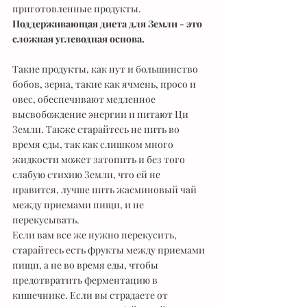
приготовленные продукты. 
Поддерживающая диета для Земли - это 
сложная углеводная основа.
Такие продукты, как нут и большинство 
бобов, зерна, такие как ячмень, просо и 
овес, обеспечивают медленное 
высвобождение энергии и питают Ци 
Земли. Также старайтесь не пить во 
время еды, так как слишком много 
жидкости может затопить и без того 
слабую стихию Земли, что ей не 
нравится, лучше пить жасминовый чай 
между приемами пищи, и не 
перекусывать. 
Если вам все же нужно перекусить, 
старайтесь есть фрукты между приемами 
пищи, а не во время еды, чтобы 
предотвратить ферментацию в 
кишечнике. Если вы страдаете от 