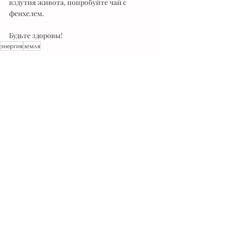
вздутия живота, попробуйте чай с 
фенхелем.
Будьте здоровы!
энергия
земля
Ба-цзы основы, Дао
Здоровье
5 стихий
Недавние посты
Смотреть все