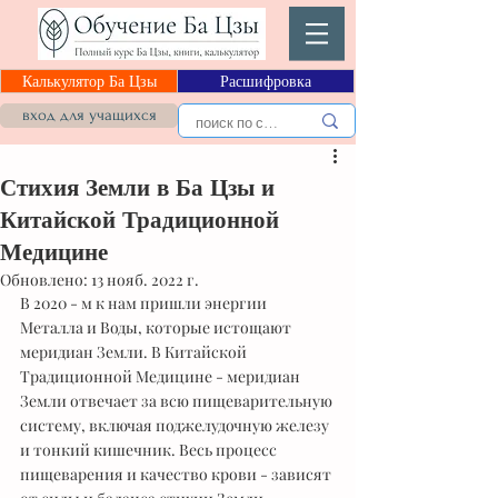
Калькулятор Ба Цзы
Расшифровка
вход для учащихся
Стихия Земли в Ба Цзы и
Китайской Традиционной
Медицине
Обновлено:
13 нояб. 2022 г.
В 2020 - м к нам пришли энергии 
Металла и Воды, которые истощают 
меридиан Земли. В Китайской 
Традиционной Медицине - меридиан 
Земли отвечает за всю пищеварительную 
систему, включая поджелудочную железу 
и тонкий кишечник. Весь процесс 
пищеварения и качество крови - зависят 