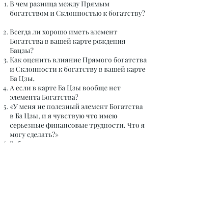
В чем разница между Прямым
богатством и Склонностью к богатству?
Всегда ли хорошо иметь элемент
Богатства в вашей карте рождения
Бацзы?
Как оценить влияние Прямого богатства
и Склонности к богатству в вашей карте
Ба Цзы.
А если в карте Ба Цзы вообще нет
элемента Богатства?
«У меня не полезный элемент Богатства
в Ба Цзы, и я чувствую что имею
серьезные финансовые трудности. Что я
могу сделать?»
Заблуждение связанное с деньгами
Есть много случаев, когда вы видите, что
кто-то получает неожиданную прибыль
неэтичными или незаконными
способами, и люди любят спрашивать,
хорошо ли это в глазах метафизики.
купить за 101 рубль