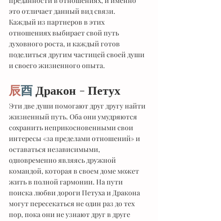
преданности в отношениях, и именно 
это отличает данный вид связи.
Каждый из партнеров в этих 
отношениях выбирает свой путь 
духовного роста, и каждый готов 
поделиться другим частицей своей души 
и своего жизненного опыта.
辰
酉
 Дракон - Петух
Эти две души помогают друг другу найти 
жизненный путь. Оба они умудряются 
сохранить неприкосновенными свои 
интересы «за пределами отношений» и 
оставаться независимыми, 
одновременно являясь дружной 
командой, которая в своем доме может 
жить в полной гармонии. На пути 
поиска любви дороги Петуха и Дракона 
могут пересекаться не один раз до тех 
пор, пока они не узнают друг в друге 