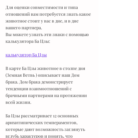
Для оценки совместимости и типа 
отношений вам потребуется знать какое 
животное стоит у вас в дне, и в дне 
вашего партнера.
Вы можете узнать эти знаки с помощью 
калькулятора Ба Цзы: 
калькулятор Ба Цзы
В карте Ба Цзы животное в столпе дня 
(Земная Ветвь ) описывает наш Дом 
брака. Дом брака демонстрирует 
тенденции взаимоотношений с 
брачными партнерами на протяжении 
всей жизни.
Ба Цзы рассматривает 12 основных 
арихитипических темпераментов, 
которые дают возможность заглянуть 
вглубь характеров и понять, что  