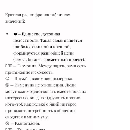
Краткая расшифровка табличках 
значений:
❤️— Единство, духовная 
целостность. Такая связь является 
наиболее сильной и крепкой, 
формируется ради общей цели 
(семья, бизнес, совместный проект).
🧘🏻‍♀️ — Гармония. Между партнерами есть 
притяжение и схожесть.
😊 — Дружба, взаимная поддержка.
🤨 — Изменчивые отношения. Люди 
могут взаимодействовать вместе пока их 
интересы совпадают (дружить против 
кого-то). Как только общий интерес 
пропадает, потребность в общении 
сводится к минимуму.
😰 — Разногласия.
🤦🏻‍♀️ — Трения и вред.