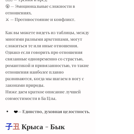
🤬 — Эмоциональные сложности в 
отношениях.
⚔️ — Противостояние и конфликт.
Как вы можете видеть из таблицы, между 
многими разными архетипами, могут 
сложиться те или иные отношения. 
Однако если говорить про отношения 
связанные одновременно со страстью, 
романтикой и привязанностью, то такие 
отношения наиболее плавно 
развиваются, когда мы шагаем в ногу с 
законами природы.
Ниже даем краткое описание лучшей 
совместимости в Ба Цзы.
❤️— Единство, духовная целостность.
子
丑
 Крыса - Бык