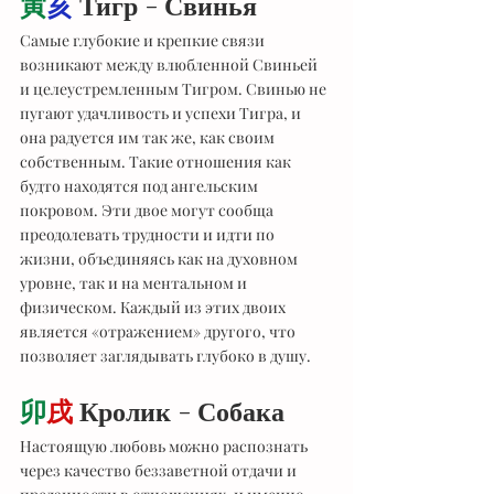
寅
亥
 Тигр - Свинья
Самые глубокие и крепкие связи 
возникают между влюбленной Свиньей 
и целеустремленным Тигром. Свинью не 
пугают удачливость и успехи Тигра, и 
она радуется им так же, как своим 
собственным. Такие отношения как 
будто находятся под ангельским 
покровом. Эти двое могут сообща 
преодолевать трудности и идти по 
жизни, объединяясь как на духовном 
уровне, так и на ментальном и 
физическом. Каждый из этих двоих 
является «отражением» другого, что 
позволяет заглядывать глубоко в душу.
卯
戌
 Кролик - Собака
Настоящую любовь можно распознать 
через качество беззаветной отдачи и 