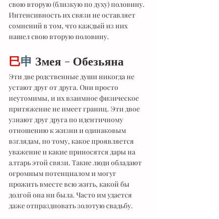
свою вторую (близкую по духу) половину. 
Интенсивность их связи не оставляет 
сомнений в том, что каждый из них 
нашел свою вторую половину.
巳
申
 Змея - Обезьяна
Эти две родственные души никогда не 
устают друг от друга. Они просто 
неутомимы, и их взаимное физическое 
притяжение не имеет границ. Эти двое 
узнают друг друга по идентичному 
отношению к жизни и одинаковым 
взглядам, по тому, какое проявляется 
уважение и какие приносятся дары на 
алтарь этой связи. Такие люди обладают 
огромным потенциалом и могуг 
прожить вместе всю жить, какой бы 
долгой она ни была. Часто им удается 
даже отпраздновать золотую свадьбу.