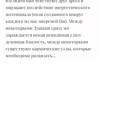
взглядом они чувствуют друг друга и 
ощущают воздействие энергетического 
потенциала (поля созданного вокруг 
каждого из нас энергией Ци). Между 
некоторыми Душами сразу же 
зарождается некая невидимая глазу 
духовная близость, между некоторыми 
существуют кармические узлы, которые 
необходимо развязать… 
Некоторые же люди имеют слабую связь 
со своим духовным началом и 
руководствуются своим ЭГО при выборе 
второй половинки, они движимы своей 
прихотью и желанием обладать тем или 
иным человеком, как игрушкой. Чем 
сильнее наш эгоизм, чем сильнее жажда 
власти над другим человеком, тем 
труднее нам встретить действительно 
подходящего для нас партнера и тем 
труднее у нас складываются отношения с 