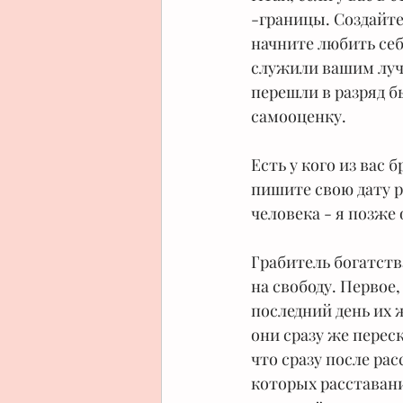
-границы. Создайте
начните любить себ
служили вашим луч
перешли в разряд б
самооценку.
⠀
Есть у кого из вас 
пишите свою дату 
человека - я позже 
Грабитель богатства
на свободу. Первое,
последний день их 
они сразу же перес
что сразу после рас
которых расставани