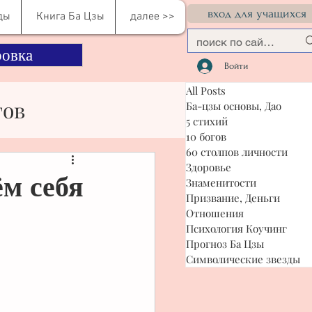
вход для учащихся
ды
Книга Ба Цзы
далее >>
овка
Войти
All Posts
гов
Ба-цзы основы, Дао
5 стихий
10 богов
60 столпов личности
сти
Здоровье
ём себя
Знаменитости
Призвание, Деньги
Отношения
я Коучинг
Психология Коучинг
Прогноз Ба Цзы
Символические звезды