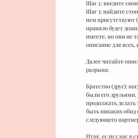
Шаг 2: введите сво
Шаг 3: найдите сто
нем присутствуют (и
правило будет доми
имеете, но они не 
описание для всех,
⠀
Далее читайте описа
разрыва:
⠀
Братство (друг): ко
были его друзьями.
продолжать делать т
быть никаких обид 
следующего партне
⠀
Итак, если у вас в 