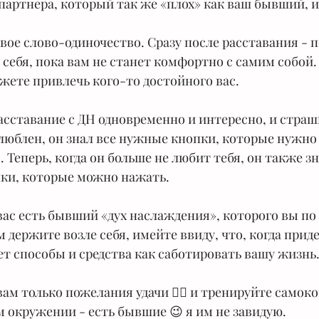
партнера, который так же «плох» как ваш бывший, и
вое слово-одиночество. Сразу после расставания - п
 себя, пока вам не станет комфортно с самим собой.
ожете привлечь кого-то достойного вас.
асставание с ДН одновременно и интересно, и страш
влюблен, он знал все нужные кнопки, которые нужно
Теперь, когда он больше не любит тебя, он также зн
ки, которые можно нажать.
 вас есть бывший «дух наслаждения», которого вы по
держите возле себя, имейте ввиду, что, когда прид
дет способы и средства как саботировать вашу жизнь
ам только пожелания удачи 👌🏻 и тренируйте самоко
окружении - есть бывшие 😉 я им не завидую.