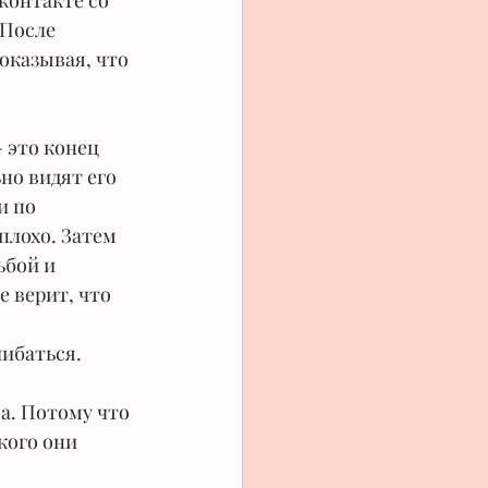
контакте со 
После 
оказывая, что 
- это конец 
но видят его 
и по 
плохо. Затем 
ьбой и 
 верит, что 
шибаться.
а. Потому что 
кого они 