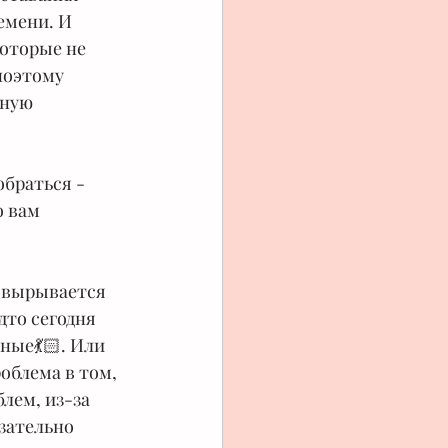
емени. И 
которые не 
поэтому 
ную 
обраться - 
 вам 
» вырывается 
дто сегодня 
ные💃🏻. Или 
облема в том, 
лем, из-за 
зательно 