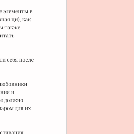
е элементы в 
ная ци), как 
ы также 
итать 
ти себя после 
 любовники 
ния и 
не должно 
аром для их 
сставания 