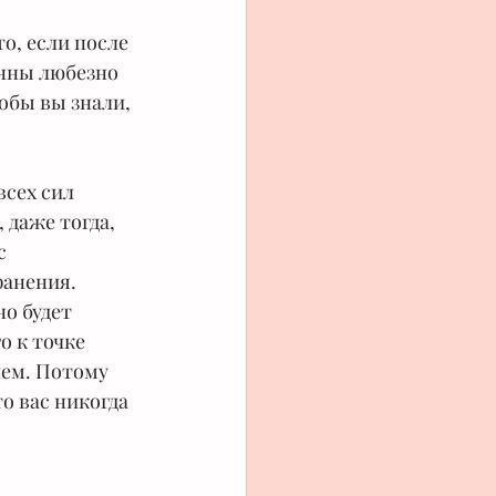
о, если после 
нны любезно 
обы вы знали, 
всех сил 
 даже тогда, 
с 
анения. 
о будет 
о к точке 
ем. Потому 
то вас никогда 