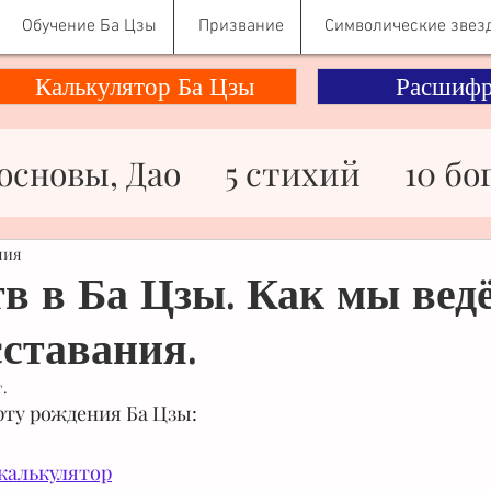
Обучение Ба Цзы
Призвание
Символические звез
Калькулятор Ба Цзы
Расшифр
основы, Дао
5 стихий
10 бо
ности
Здоровье
Знаменито
ния
тв в Ба Цзы. Как мы вед
сставания.
ьги
Отношения
Психологи
г.
рту рождения Ба Цзы:
Символические звезды
калькулятор