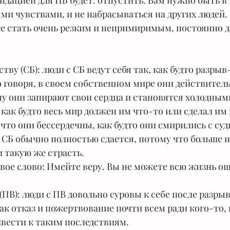
дацией для ПБ будет: отпустить. Вам нужно быть в 
и чувствами, и не набрасываться на других людей. 
е стать очень резким и непримиримым, постоянно д
тву (СБ): люди с СБ ведут себя так, как будто разрыв
о говоря, в своем собственном мире они действитель
у они запирают свои сердца и становятся холодным
как будто весь мир должен им что-то или сделал им 
что они бессердечны, как будто они смирились с суд
 СБ обычно полностью сдается, потому что больше не
 такую же страсть.
вое слово: Имейте веру. Вы не можете всю жизнь о
(ПВ): люди с ПВ довольно суровы к себе после разрыв
ак отказ и пожертвование почти всем ради кого-то, 
вести к таким последствиям.