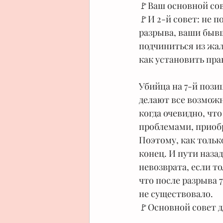
🚩Ваш основной со
🚩И 2-й совет: не 
разрыва, ваши бывш
подчиниться из жал
как установить пр
⠀
Убийца на 7-й позиц
делают все возможно
когда очевидно, что
проблемами, приоб
Поэтому, как тольк
конец. И пути назад
невозврата, если т
что после разрыва 7
не существовало.
🚩Основной совет дл