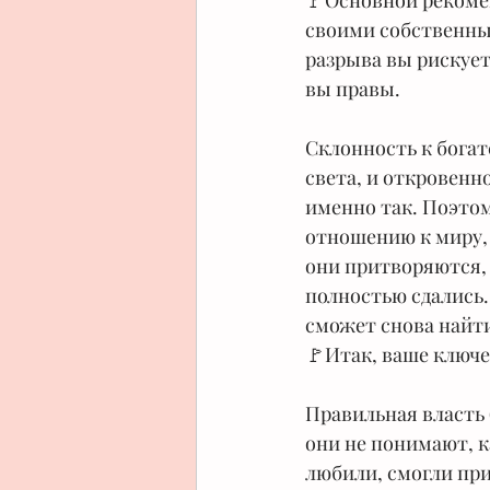
🚩Основной рекомен
своими собственным
разрыва вы рискует
вы правы.
⠀
Склонность к богатс
света, и откровенн
именно так. Поэтом
отношению к миру, 
они притворяются, 
полностью сдались.
сможет снова найти
🚩Итак, ваше ключе
Правильная власть 
они не понимают, к
любили, смогли при