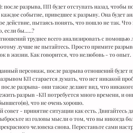
: после разрыва, ПП будет отступать назад, чтобы п
каждое событие, приведшее к разрыву. Она будет ан
ое действие, пытаясь понять, что пошло не так. Что
, если бы.....?
тношений труднее всего анализировать с помощью л
оэтому лучше не пытайтесь. Просто примите разрыв 
к в жизни. Как говорится, что нелюбовь - то опыт.
 данный персонаж, после разрыва отношений будет п
азрывом КП старается думать, что нет никакой про
у после разрыва- они также делают вид, что никаког
ежить разрыв -КП потребуется много времени, и они
бывшего(ю), что не очень хорошо.
й совет - принятие ситуации как есть. Двигайтесь д
Выбросьте из головы мысли о том, что вы никогда бо
прекрасного человека снова. Перестаньте сами настр