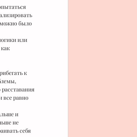
опытаться 
ализировать 
 можно было 
огики или 
как 
рибегать к 
блемы, 
о расставания 
 все равно 
альше и 
льше не 
аивать себя 