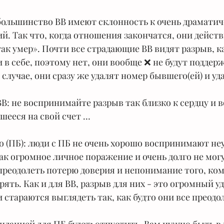
 большинство ВВ имеют склонность к очень драматич
. Так что, когда отношения закончатся, они действ
так умер». Почти все страдающие ВВ видят разрыв, к
 в себе, поэтому нет, они вообще ❌ не будут поддерж
лучае, они сразу же удалят номер бывшего(ей) и удал
В: не воспринимайте разрыв так близко к сердцу и в
шееся на свой счет …
о (ПБ): люди с ПБ не очень хорошо воспринимают неу
к огромное личное поражение и очень долго не могу
 преодолеть потерю доверия и непонимание того, ком
ть. Как и для ВВ, разрыв для них - это огромный уда
 стараются выглядеть так, как будто они все преодол