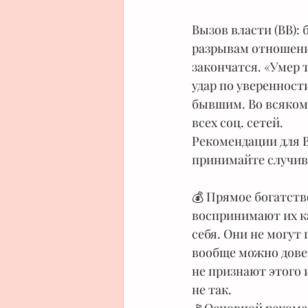
Вызов власти (ВВ):
разрывам отношений
закончатся. «Умер 
удар по уверенности
бывшим. Во всяком с
всех соц. сетей.
Рекомендации для В
принимайте случив
⠀
💰 Прямое богатств
воспринимают их ка
себя. Они не могут
вообще можно доверя
не признают этого и
не так.