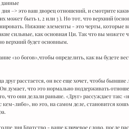
и данные
п дня –> это ваш дворец отношений, и смотрите каки
х может быть 1, 2 или 3 ). Но тот, что верхний (основ
нировать. Нижние элементы - это черты, которые в
такие сильные, как основная Ци. Так что вы можете ч
 но верхний будет основным.
ние «10 богов»,чтобы определить, как вы будете вес
гда друг расстается, он все еще хочет, чтобы бывшие
 Он думает, что это нормально поддерживать отноше
о, что они делали раньше. «Друг» рассуждает так: «
с кем-либо», но это, на самом деле, становится кошм
ра.
столпе дня Братство - ваше ключевое слово, после ра