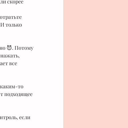
ли скорее 
отратьте 
 И только 
но 😈. Потому 
 нажать, 
ает все 
 каким-то 
ет подходящее 
.
нтроль, если 