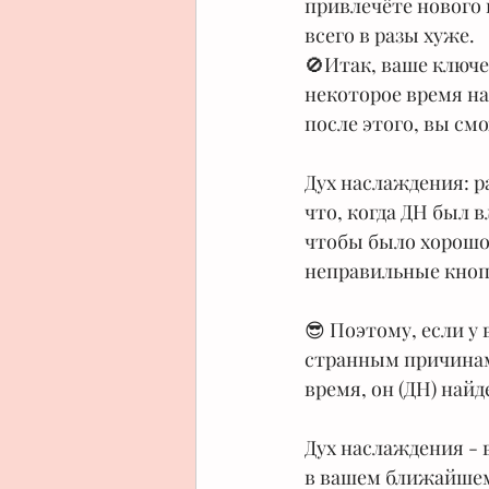
привлечёте нового 
всего в разы хуже.
🚫Итак, ваше ключе
некоторое время на
после этого, вы см
⠀
Дух наслаждения: р
что, когда ДН был 
чтобы было хорошо. 
неправильные кноп
⠀
😎 Поэтому, если у
странным причинам 
время, он (ДН) най
⠀
Дух наслаждения - в
в вашем ближайшем 