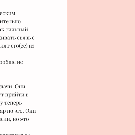
еским 
ительно 
ак сильный 
ивать связь с 
ят его(ее) из 
ообще не 
дачи. Они 
т прийти в 
у теперь 
р по эго. Они 
ели, но это 