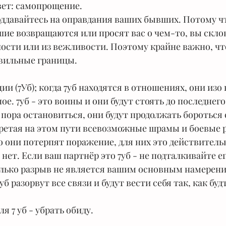
вет: самопрощение.
поддавайтесь на оправдания ваших бывших. Потому чт
ие возвращаются или просят вас о чем-то, вы скло
ости или из вежливости. Поэтому крайне важно, чт
авильные границы.
ии (7Уб); когда 7уб находятся в отношениях, они изо 
е. 7уб - это воины и они будут стоять до последнего,
 пора остановиться, они будут продолжать бороться 
ретая на этом пути всевозможные шрамы и боевые р
о они потерпят поражение, для них это действительн
 нет. Если ваш партнёр это 7уб - не подталкивайте ег
олько разрыв не является вашим основным намерени
уб разорвут все связи и будут вести себя так, как буд
я 7 уб - убрать обиду.