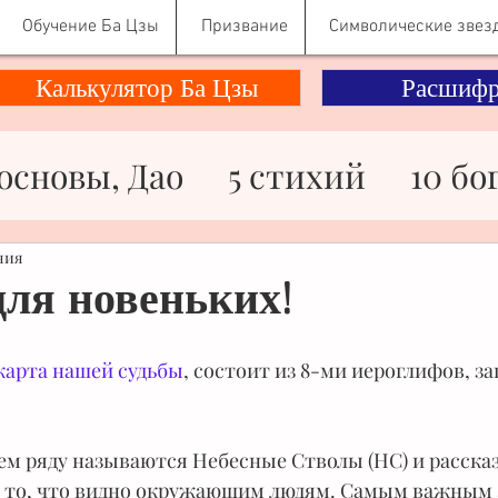
Обучение Ба Цзы
Призвание
Символические звез
Калькулятор Ба Цзы
Расшифр
основы, Дао
5 стихий
10 бо
ности
Здоровье
Знаменито
ния
ля новеньких!
ьги
Отношения
Психологи
 карта нашей судьбы
, состоит из 8-ми иероглифов, за
Символические звезды
м ряду называются Небесные Стволы (НС) и расска
то то, что видно окружающим людям. Самым важным