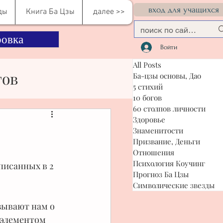
вход для учащихся
ды
Книга Ба Цзы
далее >>
овка
Войти
All Posts
гов
Ба-цзы основы, Дао
5 стихий
10 богов
60 столпов личности
сти
Здоровье
Знаменитости
Призвание, Деньги
Отношения
я Коучинг
Психология Коучинг
писанных в 2 
Прогноз Ба Цзы
Символические звезды
зывают нам о 
 элементом 