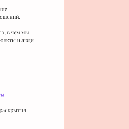
кие 
ношений.
о, в чем мы 
роекты и люди 
ты
х раскрытия