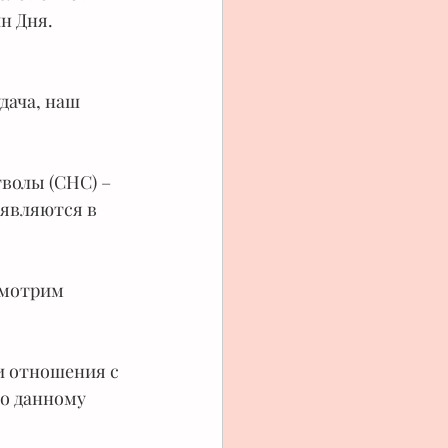
н Дня. 
дача, наш 
волы (СНС) – 
являются в 
смотрим 
и отношения с 
о данному 