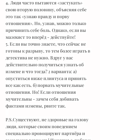
4. Люди часто пытаются «застукать» 
свою вторую половину, объясняя себе 
это так «узнаю правду и порву 
отношения». Но, узнав, можно только 
причинить себе боль. Однако, если вы 
мазохист то вперёд - действуйте!
5. Если вы точно знаете, что сейчас не 
готовы к разрыву, то тем более играть в 
детектива не нужно. Вдруг у вас 
действительно получиться узнать об 
измене и что тогда? 2 варианта: а) 
опуститься ниже плинтуса и принять 
все как есть. б) порвать мучительные 
отношения. Но! Если отношения 
мучительны - зачем себя добивать 
фактами измены, рвите так.
⠀
P.S.Существуют, не здоровые на голову 
люди, которые своим поведением 
специально провоцируют партнёра и 