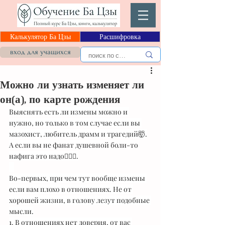
Калькулятор Ба Цзы
Расшифровка
вход для учащихся
Можно ли узнать изменяет ли
он(а), по карте рождения
Выяснять есть ли измены можно и 
нужно, но только в том случае если вы 
мазохист, любитель драмм и трагедий🤯.
А если вы не фанат душевной боли-то 
нафига это надо🤷🏻‍♀️.
⠀
Во-первых, при чем тут вообще измены 
если вам плохо в отношениях. Не от 
хорошей жизни, в голову лезут подобные 
мысли.
1. В отношениях нет доверия, от вас 