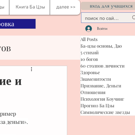
вход для учащихся
ды
Книга Ба Цзы
далее >>
овка
Войти
All Posts
гов
Ба-цзы основы, Дао
5 стихий
10 богов
60 столпов личности
сти
Здоровье
ие и
Знаменитости
Призвание, Деньги
Отношения
я Коучинг
Психология Коучинг
Прогноз Ба Цзы
Символические звезды
пример 
за деньги».