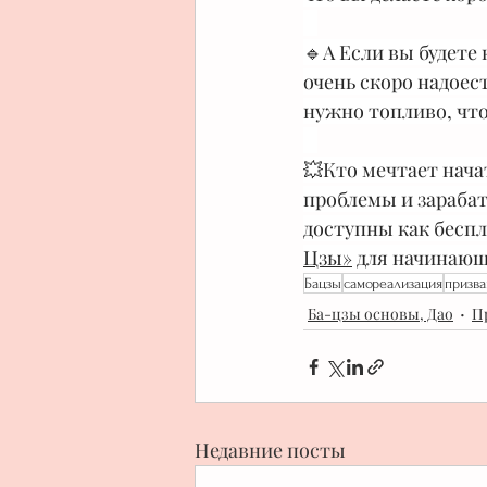
⠀
🔹А Если вы будете 
очень скоро надоес
нужно топливо, что
⠀
💥Кто мечтает нача
проблемы и зарабат
доступны как беспл
Цзы»
 для начинающ
Бацзы
самореализация
призв
Ба-цзы основы, Дао
П
Недавние посты