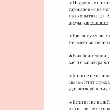
🔹Неудобные они дл
тараканов «я не мог
мало опыта и тд». А
предыдущем посте
. 
⠀
🔹Каждому учащему
Не имеет значения г
⠀
🔥В любой теории, 
вас и о вашей работ
⠀
🔹Многие не начина
связь». Этот страх
удовлетворённому к
⠀
🔹Если вы не начнёт
что вы делаете хоро