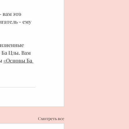
 вам это 
гатель - ему 
жизненные 
 Ба Цзы. Вам 
ы 
«Основы Ба 
Смотреть все