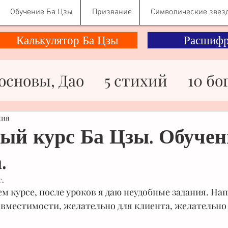
Обучение Ба Цзы
Призвание
Символические звез
Калькулятор Ба Цзы
Расшифр
основы, Дао
5 стихий
10 бо
ности
Здоровье
Знаменито
ния
ый курс Ба Цзы. Обучен
.
ьги
Отношения
Психологи
г.
м курсе, после уроков я даю неудобные задания. На
Символические звезды
овместимости, желательно для клиента, желательно 