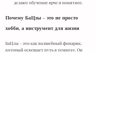
делают обучение ярче и понятнее.
Почему БаЦзы – это не просто 
хобби, а инструмент для жизни
БаЦзы – это как волшебный фонарик, 
который освещает путь в темноте. Он 
помогает понять, когда стоит 
действовать, а когда лучше подождать. 
Для тех, кто работает с людьми – 
психологов, коучей, HR-специалистов – 
это мощный инструмент для глубинного 
анализа и поддержки клиентов.
Для бизнесменов и родителей БаЦзы 
открывает новые горизонты понимания 
мотивации и потенциала. Это не просто 
теория, а практическая наука, которая 
помогает принимать решения, строить 