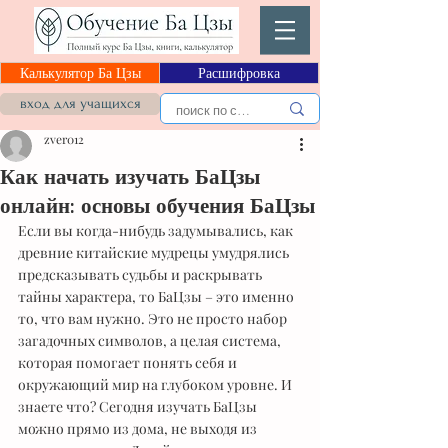
Калькулятор Ба Цзы
Расшифровка
вход для учащихся
zver012
Как начать изучать БаЦзы
онлайн: основы обучения БаЦзы
Если вы когда-нибудь задумывались, как 
древние китайские мудрецы умудрялись 
предсказывать судьбы и раскрывать 
тайны характера, то БаЦзы – это именно 
то, что вам нужно. Это не просто набор 
загадочных символов, а целая система, 
которая помогает понять себя и 
окружающий мир на глубоком уровне. И 
знаете что? Сегодня изучать БаЦзы 
можно прямо из дома, не выходя из 