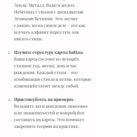
Земля, Металл, Вода) и десять 
Небесных Стволов с двенадцатью 
Земными Ветвями. Это звучит 
сложно, но на самом деле – это как 
изучать алфавит перед тем, как 
писать стихи.
Изучите структуру карты БаЦзы
. 
Ваша карта состоит из четырёх 
столпов: год, месяц, день и час 
рождения. Каждый столп – это 
комбинация ствола и ветви, которые 
взаимодействуют между собой.
Практикуйтесь на примерах
. 
Возьмите даты рождения знакомых 
или знаменитостей и попробуйте 
составить их карты. Это поможет 
закрепить теорию на практике.