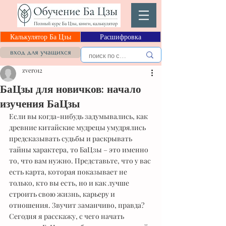
Калькулятор Ба Цзы
Расшифровка
вход для учащихся
zver012
БаЦзы для новичков: начало
изучения БаЦзы
Если вы когда-нибудь задумывались, как 
древние китайские мудрецы умудрялись 
предсказывать судьбы и раскрывать 
тайны характера, то БаЦзы – это именно 
то, что вам нужно. Представьте, что у вас 
есть карта, которая показывает не 
только, кто вы есть, но и как лучше 
строить свою жизнь, карьеру и 
отношения. Звучит заманчиво, правда? 
Сегодня я расскажу, с чего начать 