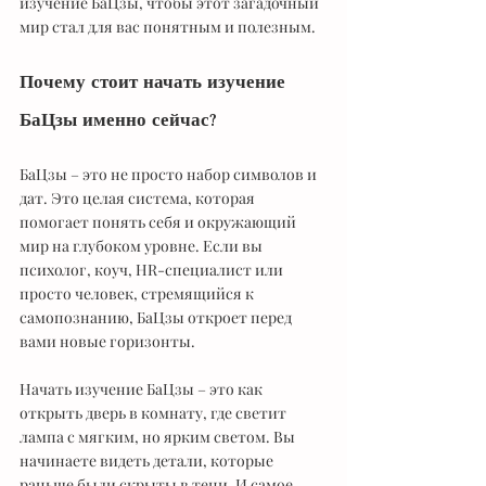
изучение БаЦзы, чтобы этот загадочный 
мир стал для вас понятным и полезным.
Почему стоит начать изучение 
БаЦзы именно сейчас?
БаЦзы – это не просто набор символов и 
дат. Это целая система, которая 
помогает понять себя и окружающий 
мир на глубоком уровне. Если вы 
психолог, коуч, HR-специалист или 
просто человек, стремящийся к 
самопознанию, БаЦзы откроет перед 
вами новые горизонты.
Начать изучение БаЦзы – это как 
открыть дверь в комнату, где светит 
лампа с мягким, но ярким светом. Вы 
начинаете видеть детали, которые 
раньше были скрыты в тени. И самое 