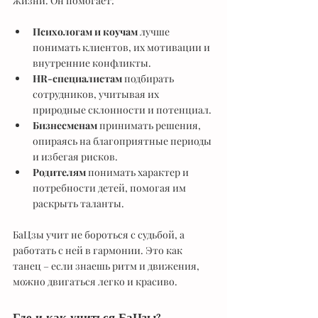
жизни. Он помогает:
Психологам и коучам
 лучше 
понимать клиентов, их мотивации и 
внутренние конфликты.
HR-специалистам
 подбирать 
сотрудников, учитывая их 
природные склонности и потенциал.
Бизнесменам
 принимать решения, 
опираясь на благоприятные периоды 
и избегая рисков.
Родителям
 понимать характер и 
потребности детей, помогая им 
раскрыть таланты.
БаЦзы учит не бороться с судьбой, а 
работать с ней в гармонии. Это как 
танец – если знаешь ритм и движения, 
можно двигаться легко и красиво.
Где и как учиться БаЦзы?