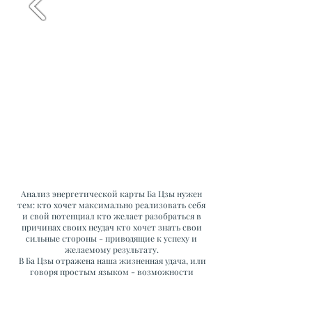
Анализ энергетической карты Ба Цзы нужен
тем: кто хочет максимально реализовать себя
и свой потенциал кто желает разобраться в
причинах своих неудач кто хочет знать свои
сильные стороны - приводящие к успеху и
желаемому результату.
В Ба Цзы отражена наша жизненная удача, или
говоря простым языком - возможности
которые приготовила нам жизнь. И они есть у
каждого, просто не каждый ими умеет
пользоваться!