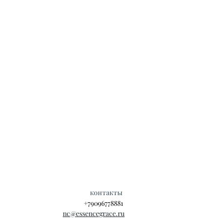
контакты
+79096778881
nc@essencegrace.ru