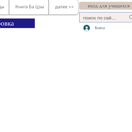
вход для учащихся
ды
Книга Ба Цзы
далее >>
овка
Войти