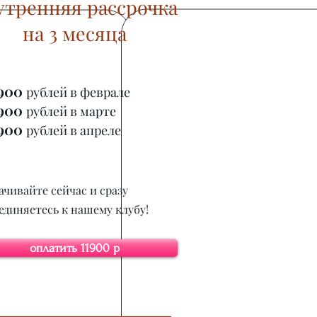
утренняя рассрочка
на 3 месяца
900
рублей в феврале
90
0
рублей в марте
90
0
рублей в апреле
ачивайте сейчас и сразу
единяетесь к нашему клубу!
оплатить 11900 р