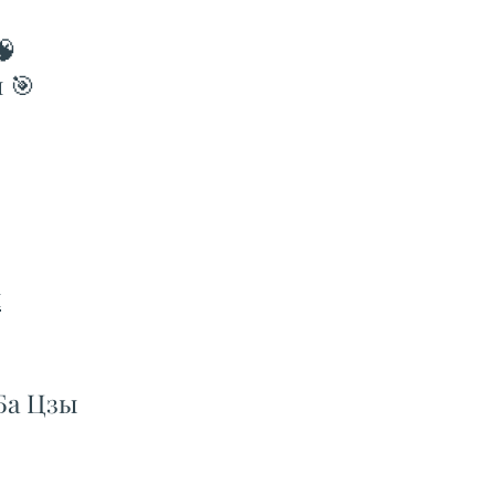
🧠
 🎯
й
Ба Цзы