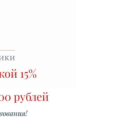
кой 15%
300 рублей
вования!