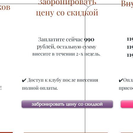
Забронировать
Вн
ков
цену со скидкой
11
990
Заплатите сейчас
11
рублей, о
стальную сумму
11
внесите в течении 2-х недель.
✔️ Доступ к клубу после внесения
✔️Опл
!
полной оплаты.
присо
забронировать цену со скидкой