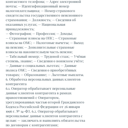
контактного телефона; — Адрес электронной
почты; — Идентификационный номер
налогоплательщика; — Номер страхового
свидетельства государственного пенсионного
страхования; — Должность; — Сведения об
оказанных услугах; — Национальная
принадлежность;
— Фотография; — Профессия; — Доходы;
— Страховые взносы на ОПС; — Страховые
взносы на ОМС; — Налоговые вычеты; — Выход
на пенсию; — Дополнительные страховые
взносы на накопительную часть пенсии;
— Табельный номер; — Трудовой стаж; — Учёная
степень, звание; — Сведения о воинском учёте;
— Данные о социальных льготах; — Данные
полиса ОМС; — Сведения о приобретённых
товарах; — Образование; — Льготные выплаты.
6. Обработка персональных данных клиентов
контрагента
6.1. Оператор обрабатывает персональные
данные клиентов контрагента в рамках
правоотношений с Оператором,
урегулированных частью второй Гражданского
Кодекса Российской Федерации от 26 января
1996 г. № 14-ФЗ. 6.2. Оператор обрабатывает
персональные данные клиентов контрагента с
целью: — заключать и выполнять обязательства
по договорам с контрагентами;