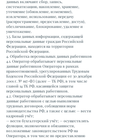
данных включают сбор, запись,
систематизацию, накопление, хранение,
уточнение (обновление, изменение),
извлечение, использование, передачу
(распространение, предоставление, доступ),
обезличивание, блокирование, удаление и
уничтожение.
3.5. Базы данных информации, содержащей
персональные данные граждан Российской
Федерации, находятся на территории
Российской Федерации.
4. Обработка персональных данных работников
4.1. Оператор обрабатывает персональные
данные работников Оператора в рамках
правоотношений, урегулированных Трудовым
Кодексом Российской Федерации от 30 декабря
2001 г. № 197-ФЗ (далее — ТК РФ), в том числе
главой 14 ТК РФ, касающейся защиты
персональных данных работников.
4.2. Оператор обрабатывает персональные
данные работников с целью выполнения
трудовых договоров, соблюдения норм
законодательства РФ, а также с целью: — вести
кадровый учёт;
— вести бухгалтерский учёт; — осуществлять
функции, полномочия и обязанности,
возложенные законодательством РФ на
Оператора, в том числе по предоставлению