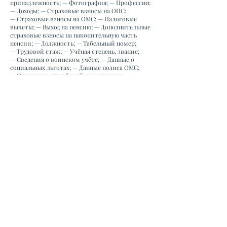
принадлежность; — Фотография; — Профессия;
— Доходы; — Страховые взносы на ОПС;
— Страховые взносы на ОМС; — Налоговые
вычеты; — Выход на пенсию; — Дополнительные
страховые взносы на накопительную часть
пенсии; — Должность; — Табельный номер;
— Трудовой стаж; — Учёная степень, звание;
— Сведения о воинском учёте; — Данные о
социальных льготах; — Данные полиса ОМС;
— Сведения о приобретённых товарах;
— Сведения об оказанных услугах;
— Образование; — Льготные выплаты.
8. Обработка персональных данных сотрудников
по договорам гражданско-правового характера
8.1. Оператор обрабатывает персональные
данные сотрудников по договорам гражданско-
правового характера в рамках правоотношений
с Оператором, урегулированных частью второй
Гражданского Кодекса Российской Федерации
от 26 января 1996 г. № 14-ФЗ. 8.2. Оператор
обрабатывает персональные данные
сотрудников по договорам гражданско-
правового характера в целях соблюдения норм
законодательства РФ, а также: — заключать и
выполнять договора гражданско-правового
характера. 8.3. Оператор обрабатывает
персональные данные сотрудников по
договорам гражданско-правового характера с