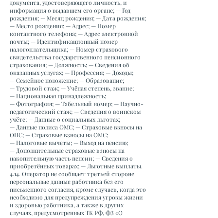
документа, удостоверяющего личность, и
информация о выдавшем его органе; — Год
рождения; — Месяц рождения; — Дата рождения;
— Место рождения; — Адрес; — Номер
контактного телефона; — Адрес электронной
почты; — Идентификационный номер
налогоплательщика; — Номер страхового
свидетельства государственного пенсионного
страхования; — Должность; — Сведения об
оказанных услугах; — Профессия; — Доходы;
— Семейное положение; — Образование;
— Трудовой стаж; — Учёная степень, звание;
— Национальная принадлежность;
— Фотография; — Табельный номер; — Научно-
педагогический стаж; — Сведения о воинском
учёте; — Данные о социальных льготах;
— Данные полиса ОМС; — Страховые взносы на
ОПС; — Страховые взносы на ОМС;
— Налоговые вычеты; — Выход на пенсию;
— Дополнительные страховые взносы на
накопительную часть пенсии; — Сведения о
приобретённых товарах; — Льготные выплаты.
4.14. Оператор не сообщает третьей стороне
персональные данные работника без его
письменного согласия, кроме случаев, когда это
необходимо для предупреждения угрозы жизни
и здоровью работника, а также в других
случаях, предусмотренных ТК РФ, ФЗ «О