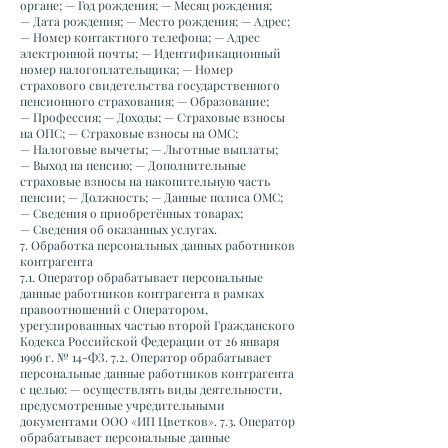
органе; — Год рождения; — Месяц рождения;
— Дата рождения; — Место рождения; — Адрес;
— Номер контактного телефона; — Адрес
электронной почты; — Идентификационный
номер налогоплательщика; — Номер
страхового свидетельства государственного
пенсионного страхования; — Образование;
— Профессия; — Доходы; — Страховые взносы
на ОПС; — Страховые взносы на ОМС;
— Налоговые вычеты; — Льготные выплаты;
— Выход на пенсию; — Дополнительные
страховые взносы на накопительную часть
пенсии; — Должность; — Данные полиса ОМС;
— Сведения о приобретённых товарах;
— Сведения об оказанных услугах.
7. Обработка персональных данных работников
контрагента
7.1. Оператор обрабатывает персональные
данные работников контрагента в рамках
правоотношений с Оператором,
урегулированных частью второй Гражданского
Кодекса Российской Федерации от 26 января
1996 г. № 14-ФЗ. 7.2. Оператор обрабатывает
персональные данные работников контрагента
с целью: — осуществлять виды деятельности,
предусмотренные учредительными
документами ООО «ИП Цветков». 7.3. Оператор
обрабатывает персональные данные