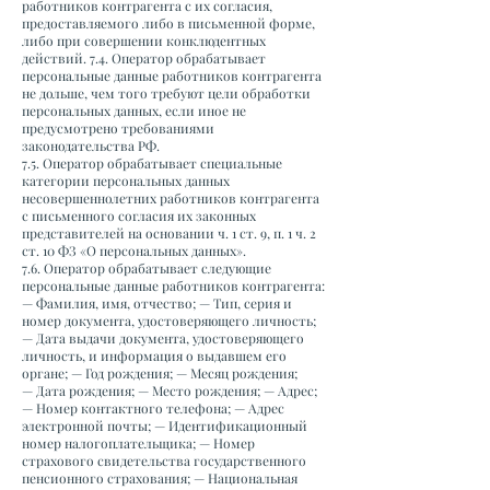
работников контрагента с их согласия,
предоставляемого либо в письменной форме,
либо при совершении конклюдентных
действий. 7.4. Оператор обрабатывает
персональные данные работников контрагента
не дольше, чем того требуют цели обработки
персональных данных, если иное не
предусмотрено требованиями
законодательства РФ.
7.5. Оператор обрабатывает специальные
категории персональных данных
несовершеннолетних работников контрагента
с письменного согласия их законных
представителей на основании ч. 1 ст. 9, п. 1 ч. 2
ст. 10 ФЗ «О персональных данных».
7.6. Оператор обрабатывает следующие
персональные данные работников контрагента:
— Фамилия, имя, отчество; — Тип, серия и
номер документа, удостоверяющего личность;
— Дата выдачи документа, удостоверяющего
личность, и информация о выдавшем его
органе; — Год рождения; — Месяц рождения;
— Дата рождения; — Место рождения; — Адрес;
— Номер контактного телефона; — Адрес
электронной почты; — Идентификационный
номер налогоплательщика; — Номер
страхового свидетельства государственного
пенсионного страхования; — Национальная