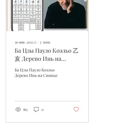
30 янв. 2022 г.
∙
3
мин.
Ба Цзы Пауло Коэльо 乙
亥 Дерево Инь на
Свинье
Ба Цзы Пауло Коэльо
Дерево Инь на Свинье
815
0