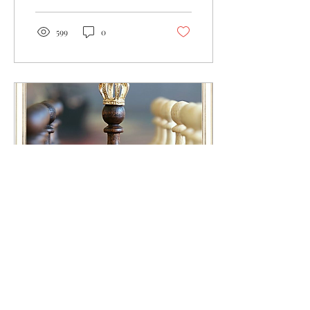
599
0
16 авг. 2021 г.
∙
2
мин.
Структура Власти и
выбор сферы