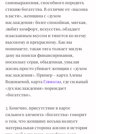
самовыражения, способного породить 
стихию богатства. В отличие от «вызова 
власти», женщина с «духом 
наслаждения» более спокойная, мягкая, 
любит комфорт, искусство, обладает 
изысканным вкусом и тянется ко всему 
высокому и прекрасному. Как вы 
понимаете, такая тяга толкает милую 
даму на поиски финансирования, 
поскольку серая, обыденная, унылая 
жизнь просто убивает женщин с «духом 
наслаждения». Пример – карта Алены 
Водонаевой, карта 
Глюкозы
, где сильный 
«дух наслаждения» порождает 
«богатство».
3. Конечно, присутствие в карте 
сильного элемента «богатства» говорит 
о том, что женщину весьма волнует 
материальная сторона жизни и история 