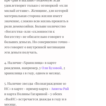
про «рай в шалаше» подобную леди 
удовлетворит только с оговоркой «если 
милый атташе». Женщине, для которой 
материальная сторона жизни имеет 
значение, сложно всю жизнь прожить в 
роли домохозяйки. Больше количество 
«богатства» или «склонности к 
богатству» не обязательно говорит о 
больших деньгах. Но совершенно точно – 
это говорит о внутренней мотивации 
эти деньги получать. 
4. Наличие «Хранилища» в карте 
рождения, например, у 
Оли Бузовой
, 2 
хранилища 1 в году, одном в месяце.
5. Наличие звезды «Вознаграждение 10 
НС» в карте - пример карта - 
Анюты Рай
и карта Полины Гагариной - у обеих 
«В10НС» встречается дважды в году и в 
месяце.