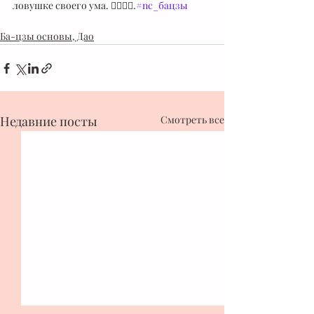
ловушке своего ума. ☝🏻👌🏻.
#nc_бацзы
Ба-цзы основы, Дао
Недавние посты
Смотреть все