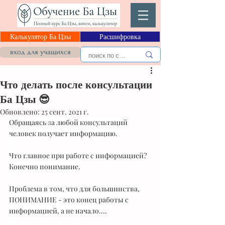
Калькулятор Ба Цзы
Расшифровка
вход для учащихся
Что делать после консультации
Ба Цзы 😎
Обновлено:
25 сент. 2021 г.
Обращаясь за любой консультаций 
человек получает информацию.
⠀
Что главное при работе с информацией? 
Конечно понимание.
⠀
Проблема в том, что для большинства, 
ПОНИМАНИЕ - это конец работы с 
информацией, а не начало....
⠀