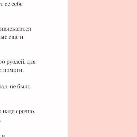
т ее себе 
ривлекаются 
ые ещё и 
0 рублей, для 
м помоги.
ал, не было 
о надо срочно. 
.
 и 