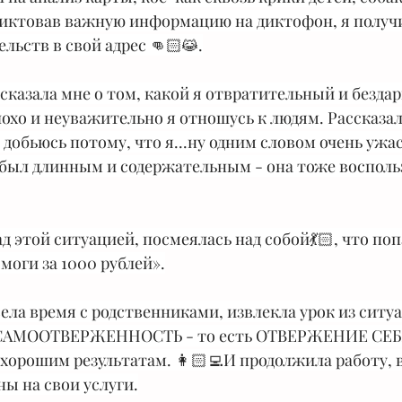
иктовав важную информацию на диктофон, я получи
льств в свой адрес 👊🏻😹.
рассказала мне о том, какой я отвратительный и безда
лохо и неуважительно я отношусь к людям. Рассказала
е добьюсь потому, что я...ну одним словом очень уж
е был длинным и содержательным - она тоже восполь
над этой ситуацией, посмеялась над собой💃🏻, что поп
моги за 1000 рублей».
ровела время с родственниками, извлекла урок из ситуа
о САМООТВЕРЖЕННОСТЬ - то есть ОТВЕРЖЕНИЕ СЕБЯ
 хорошим результатам. 👩🏻‍💻И продолжила работу, в
ны на свои услуги.