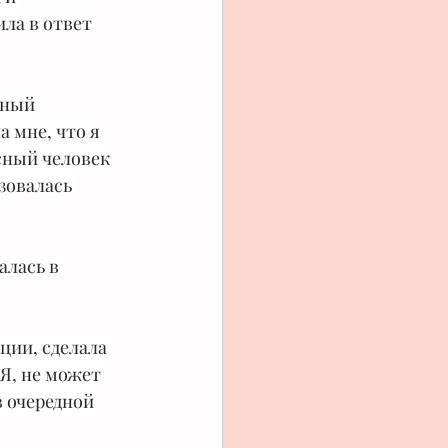
ла в ответ 
рный 
 мне, что я 
асный человек
зовалась 
алась в 
ции, сделала 
, не может 
 очередной 