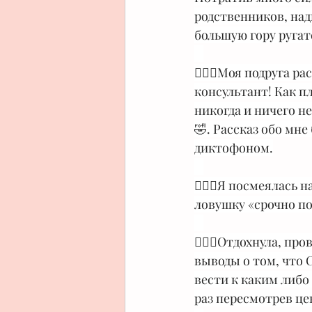
родственников, над
большую гору ругате
⠀
🧛🏻‍♀️Моя подруга 
консультант! Как п
никогда и ничего н
🤣. Рассказ обо мн
диктофоном.
⠀
💁🏻‍♀️Я посмеялась 
ловушку «срочно по
⠀
🧖🏻‍♀️Отдохнула, п
выводы о том, чт
вести к каким либо
раз пересмотрев це