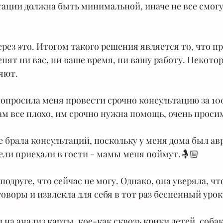
ультации должна быть минимальной, иначе не все смогу
ерез это. Итогом такого решения является то, что п
енят ни вас, ни ваше время, ни вашу работу. Некотор
яют.
 попросила меня провести срочно консультацию за 100
ам все плохо, им срочно нужна помощь, очень проси
е брала консультаций, поскольку у меня дома был авр
тели приехали в гости - мамы меня поймут.🤱🏼
подруге, что сейчас не могу. Однако, она уверяла, чт
 уговоры и извлекла для себя в тот раз бесценный урок
на анализ карты, кое-как сквозь крики детей, собак