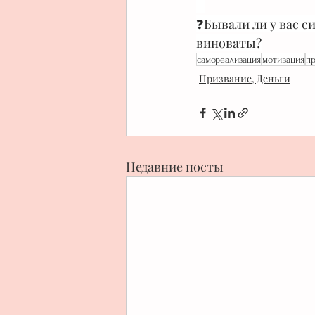
⠀
❓Бывали ли у вас с
виноваты?
самореализация
мотивация
п
Призвание, Деньги
Недавние посты