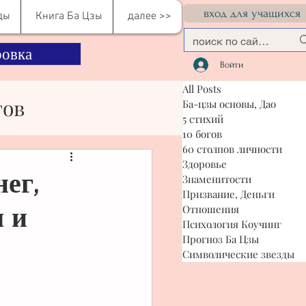
вход для учащихся
ды
Книга Ба Цзы
далее >>
овка
Войти
All Posts
гов
Ба-цзы основы, Дао
5 стихий
10 богов
60 столпов личности
сти
Здоровье
нег,
Знаменитости
Призвание, Деньги
 и
Отношения
я Коучинг
Психология Коучинг
Прогноз Ба Цзы
Символические звезды