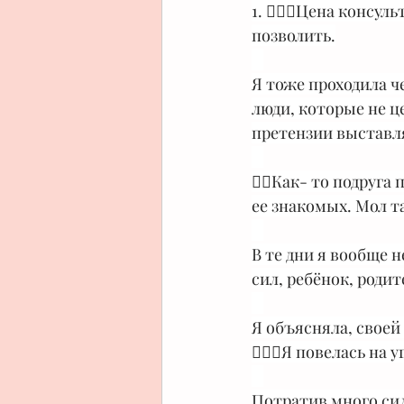
1. 🦸🏻‍♀️Цена конс
позволить.
⠀
Я тоже проходила ч
люди, которые не ц
претензии выставл
⠀
👉🏻Как- то подруга
ее знакомых. Мол т
⠀
В те дни я вообще н
сил, ребёнок, роди
⠀
Я объясняла, своей 
🤷🏻‍♀️Я повелась на
⠀
Потратив много сил 