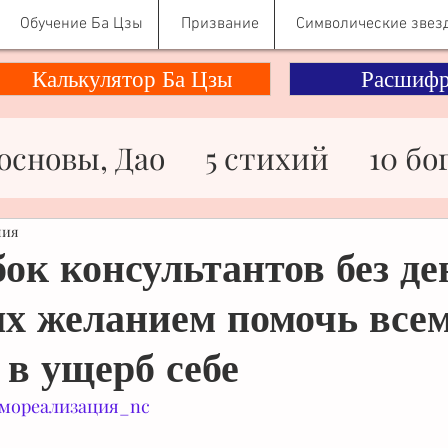
Обучение Ба Цзы
Призвание
Символические звез
Калькулятор Ба Цзы
Расшифр
основы, Дао
5 стихий
10 бо
ности
Здоровье
Знаменито
ния
ок консультантов без де
х желанием помочь всем
ьги
Отношения
Психологи
 в ущерб себе
Символические звезды
мореализация_nc