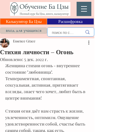
Калькулятор Ба Цзы
Расшифровка
вход для учащихся
Essence Grace
Стихия личности – Огонь
Обновлено:
5 дек. 2022 г.
Женщина стихии огонь - внутреннее 
состояние "любовница". 
Темпераментная, спонтанная, 
сексуальная, активная, притягивает 
взгляды, знает чего хочет, любит быть в 
центре внимания! 
Стихия огня даёт нам страсть к жизни, 
увлеченность, оптимизм. Ощущение 
удовлетворенности собой, счастье быть 
самим собой, таким, как есть. 