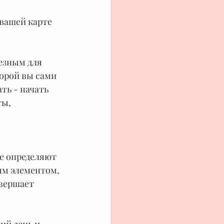
 вашей карте 
езным для 
торой вы сами 
ть - начать 
ы, 
е определяют 
ым элементом, 
вершает 