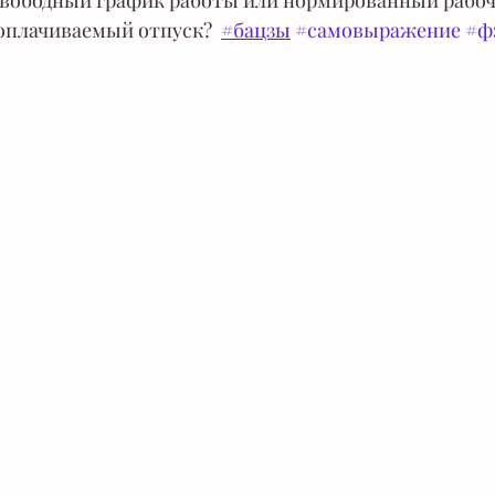
свободный график работы или нормированный рабочи
оплачиваемый отпуск?  
#бацзы
#самовыражение
#ф