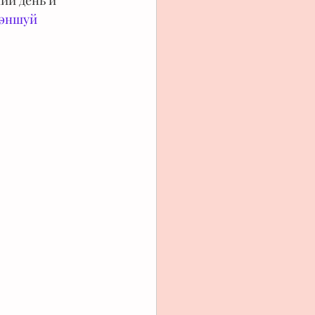
й день и 
эншуй