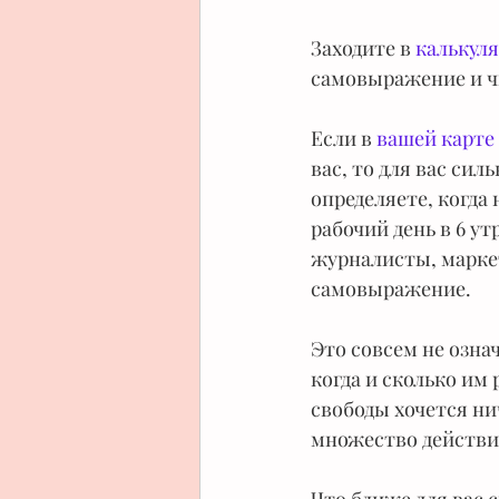
Заходите в 
калькул
самовыражение и чи
Если в 
вашей карте
вас, то для вас сил
определяете, когда 
рабочий день в 6 у
журналисты, маркет
самовыражение.
Это совсем не озна
когда и сколько им
свободы хочется ни
множество действий