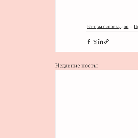
Ба-цзы основы, Дао
П
Недавние посты