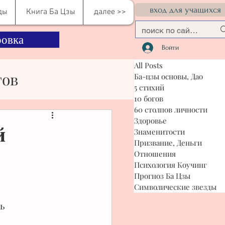
вход для учащихся
ды
Книга Ба Цзы
далее >>
овка
Войти
All Posts
гов
Ба-цзы основы, Дао
5 стихий
10 богов
60 столпов личности
сти
Здоровье
й
Знаменитости
Призвание, Деньги
Отношения
я Коучинг
Психология Коучинг
Прогноз Ба Цзы
Символические звезды
ь 