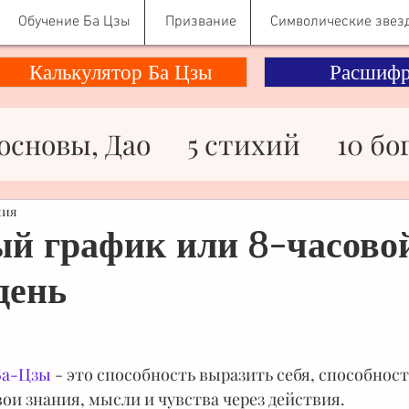
Обучение Ба Цзы
Призвание
Символические звез
Калькулятор Ба Цзы
Расшифр
основы, Дао
5 стихий
10 бо
ности
Здоровье
Знаменито
ния
й график или 8-часово
день
ьги
Отношения
Психологи
Символические звезды
Ба-Цзы
 - это способность выразить себя, способност
ои знания, мысли и чувства через действия.