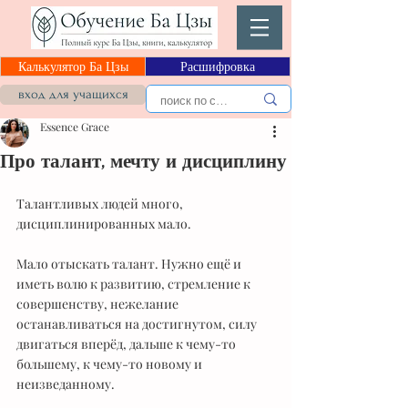
Калькулятор Ба Цзы
Расшифровка
вход для учащихся
Essence Grace
Про талант, мечту и дисциплину
Талантливых людей много, 
дисциплинированных мало.
Мало отыскать талант. Нужно ещё и 
иметь волю к развитию, стремление к 
совершенству, нежелание 
останавливаться на достигнутом, силу 
двигаться вперёд, дальше к чему-то 
большему, к чему-то новому и 
неизведанному.