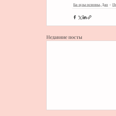
Ба-цзы основы, Дао
П
Недавние посты