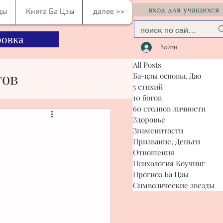
вход для учащихся
ды
Книга Ба Цзы
далее >>
овка
Войти
All Posts
гов
Ба-цзы основы, Дао
5 стихий
10 богов
60 столпов личности
сти
Здоровье
Знаменитости
Призвание, Деньги
Отношения
я Коучинг
Психология Коучинг
Прогноз Ба Цзы
Символические звезды