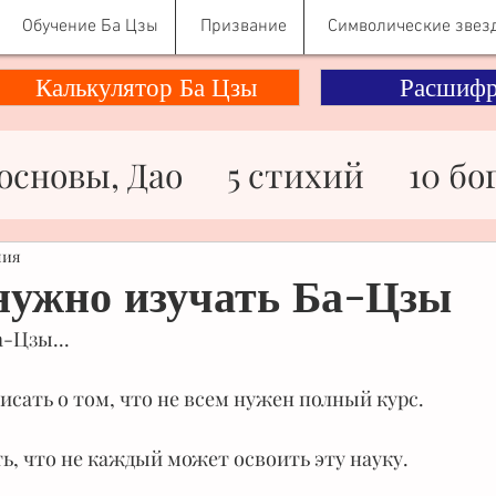
Обучение Ба Цзы
Призвание
Символические звез
Калькулятор Ба Цзы
Расшифр
основы, Дао
5 стихий
10 бо
ности
Здоровье
Знаменито
ния
нужно изучать Ба-Цзы
-Цзы...
ьги
Отношения
Психологи
писать о том, что не всем нужен полный курс.
Символические звезды
, что не каждый может освоить эту науку.