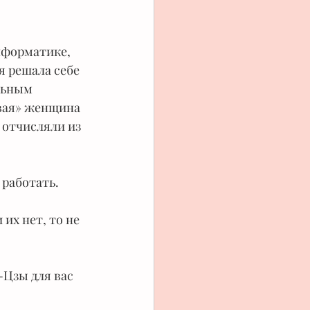
нформатике, 
я решала себе 
льным 
овая» женщина 
 отчисляли из 
 работать.
х нет, то не 
-Цзы для вас 