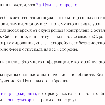
льни кажется, что 
Ба-Цзы – это просто. 
себя в детстве, то меня удаляли с контрольных по и
рии, химии, экономике – потому что в начале урока 
ставшееся время от скуки решала контрольные оста
. Собственно, в институте было то же самое. «Сур
рограммирования, «из-за которой» всех безжалостно
мне 5-ки и отпускала на все 4 стороны.
а и анализ. Это много информации, с которой нужно
ы нужны сильные аналитические способности. Если и
бучение Ба-Цзы – вы его забросите.
 в карте рождения,
 которые указывают на то, что Ба
м в 
калькулятор 
 и строим свою карту)