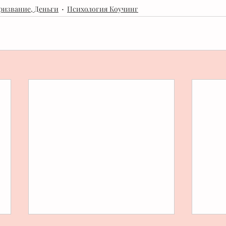
ризвание, Деньги
Психология Коучинг