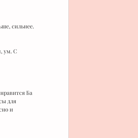
ьше, сильнее. 
 ум. С 
 нравится Ба 
сы для 
сно и 