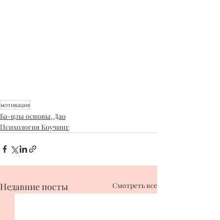
мотивация
Ба-цзы основы, Дао
Психология Коучинг
Недавние посты
Смотреть все