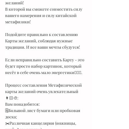
желаний!
В которой вы сможете совместить силу 
вашего намерения и силу китайской 
метафизики!
⠀
Подойдите правильно к составлению 
Карты желаний, соблюдая нужные 
традиции. И все ваши мечты сбудутся!
⠀
Если неправильно составить Карту - это 
будет просто набор картинок, который 
несёт в себе очень мало энергетики🙅🏻‍♀️.
⠀
Процесс составления Метафизической 
карты желаний очень увлекательный 
👩🏻‍🎨:
Вам понадобятся:
🗒Большой лист бумаги или пробковая 
доска;
✂️Различная канцелярия (ножницы, 