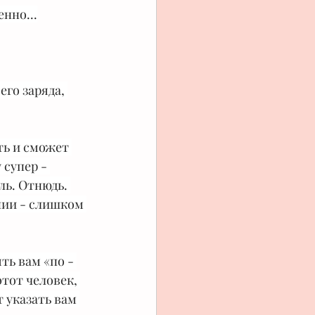
нно...
го заряда, 
ть и сможет 
 супер - 
ь. Отнюдь. 
нии - слишком 
ть вам «по - 
тот человек, 
 указать вам 