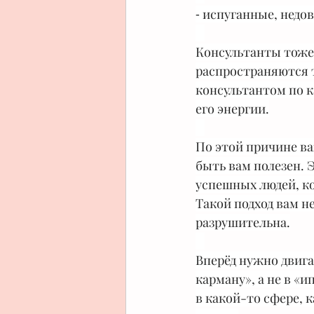
⁃ испуганные, недо
⠀
Консультанты тоже л
распространяются т
консультантом по ка
его энергии.
⠀
По этой причине ва
быть вам полезен. Э
успешных людей, ко
Такой подход вам н
разрушительна.
⠀
Вперёд нужно двига
карману», а не в «
в какой-то сфере, к