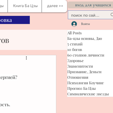
вход для учащихся
ды
Книга Ба Цзы
далее >>
овка
Войти
All Posts
гов
Ба-цзы основы, Дао
5 стихий
10 богов
60 столпов личности
сти
Здоровье
Знаменитости
Призвание, Деньги
нергией?
Отношения
я Коучинг
Психология Коучинг
Прогноз Ба Цзы
Символические звезды
ость.