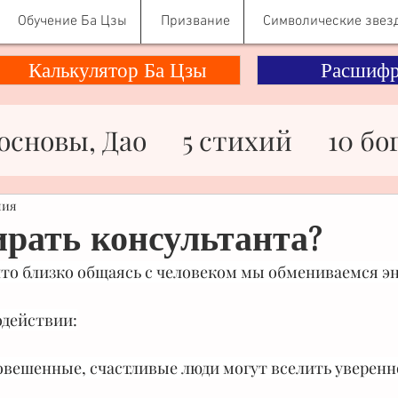
Обучение Ба Цзы
Призвание
Символические звез
Калькулятор Ба Цзы
Расшифр
основы, Дао
5 стихий
10 бо
ности
Здоровье
Знаменито
ния
рать консультанта?
 что близко общаясь с человеком мы обмениваемся э
ьги
Отношения
Психологи
одействии:
Символические звезды
овешенные, счастливые люди могут вселить уверенн