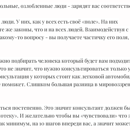
вольные, озлобленные люди - зарядят вас соответстве
юди. У них, как у всех есть своё «поле». На них 
е же законы, что и на всех людей. Взаимодействуя с 
кому-то вопросу - вы получаете частичку его поля, е
жно подбирать человека который будет вам подходи
то не значит, что нужно консультироваться только у
нсультация у которых стоит как легковой автомобил
е поможет. Слишком большая разница в мировоззре
ться постепенно. Это значит консультант должен бы
ипотеку». И желательно чтобы вы «чувствовали» что э
ак минимум, на 10 шагов впереди вас, а значит может