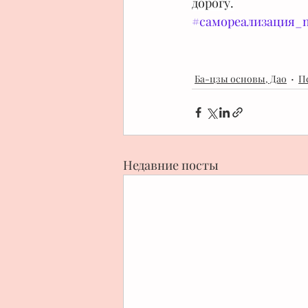
дорогу.
#самореализация_
Ба-цзы основы, Дао
П
Недавние посты