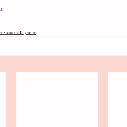
nc
сихология Коучинг