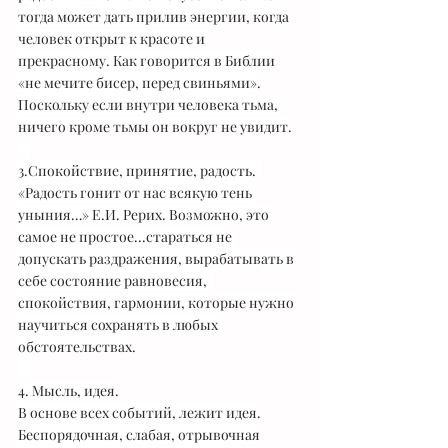
тогда может дать прилив энергии, когда 
человек открыт к красоте и 
прекрасному. Как говорится в Библии 
«не мечите бисер, перед свиньями». 
Поскольку если внутри человека тьма, 
ничего кроме тьмы он вокруг не увидит.
⠀
3.Спокойствие, принятие, радость. 
«Радость гонит от нас всякую тень 
уныния…» Е.И. Рерих. Возможно, это 
самое не простое...стараться не 
допускать раздражения, вырабатывать в 
себе состояние равновесия, 
спокойствия, гармонии, которые нужно 
научиться сохранять в любых 
обстоятельствах.
⠀
4. Мысль, идея.
В основе всех событий, лежит идея. 
Беспорядочная, слабая, отрывочная 