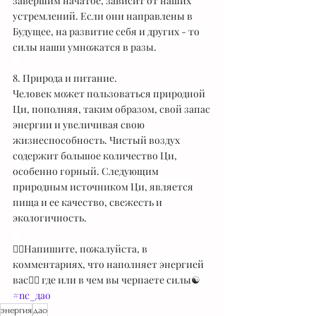
завершим начатое, зависит от наших 
устремлений. Если они направлены в 
Будущее, на развитие себя и других - то 
силы наши умножатся в разы.
⠀
8. Природа и питание.
Человек может пользоваться природной 
Ци, пополняя, таким образом, свой запас 
энергии и увеличивая свою 
жизнеспособность. Чистый воздух 
содержит большое количество Ци, 
особенно горный. Следующим 
природным источником Ци, является 
пища и ее качество, свежесть и 
экологичность.
⠀
👇🏻Напишите, пожалуйста, в 
комментариях, что наполняет энергией 
вас👇🏻 где или в чем вы черпаете силы☯️
#nc_дао
энергия
дао