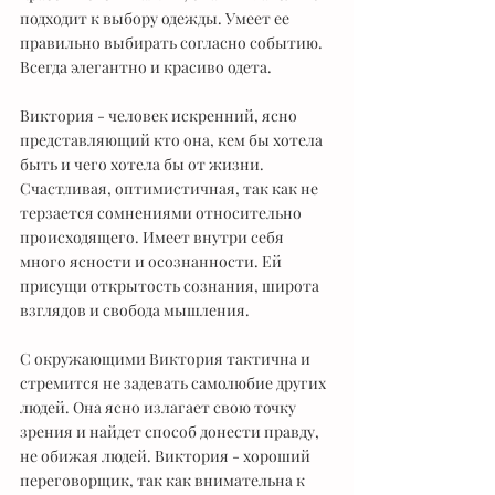
подходит к выбору одежды. Умеет ее 
правильно выбирать согласно событию. 
Всегда элегантно и красиво одета. 
Виктория - человек искренний, ясно 
представляющий кто она, кем бы хотела 
быть и чего хотела бы от жизни. 
Счастливая, оптимистичная, так как не 
терзается сомнениями относительно 
происходящего. Имеет внутри себя 
много ясности и осознанности. Ей 
присущи открытость сознания, широта 
взглядов и свобода мышления. 
С окружающими Виктория тактична и 
стремится не задевать самолюбие других 
людей. Она ясно излагает свою точку 
зрения и найдет способ донести правду, 
не обижая людей. Виктория - хороший 
переговорщик, так как внимательна к 