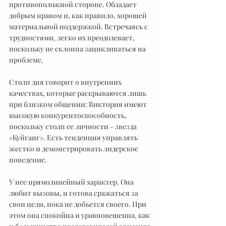
противоположной стороне. Обладает 
добрым нравом и, как правило, хорошей 
материальной поддержкой. Встречаясь с 
трудностями, легко их преодолевает, 
поскольку не склонна зацикливаться на 
проблеме. 
Столп дня говорит о внутренних 
качествах, которые раскрываются лишь 
при близком общении: Виктория имеют 
высокую конкурентоспособность, 
поскольку столп ее личности - звезда 
«Куйганг». Есть тенденция управлять 
жестко и демонстрировать лидерское 
поведение.
У нее прямолинейный характер. Она 
любит вызовы, и готова сражаться за 
свои цели, пока не добьется своего. При 
этом она спокойна и уравновешенна, как 