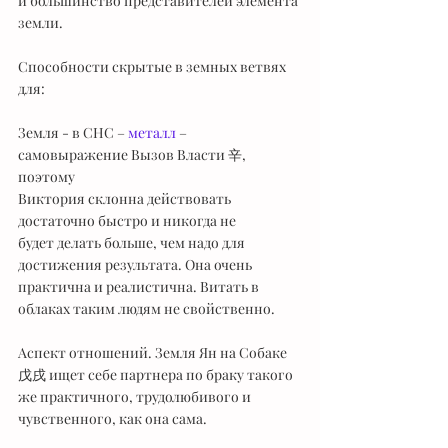
и большинство представителей элемента 
земли.
Способности скрытые в земных ветвях 
для:
Земля - в СНС – 
металл
 – 
самовыражение Вызов Власти 辛, 
поэтому
Виктория склонна действовать 
достаточно быстро и никогда не
будет делать больше, чем надо для 
достижения результата. Она очень
практична и реалистична. Витать в 
облаках таким людям не свойственно.
Аспект отношений. Земля Ян на Собаке 
戊戌 ищет себе партнера по браку такого 
же практичного, трудолюбивого и 
чувственного, как она сама.