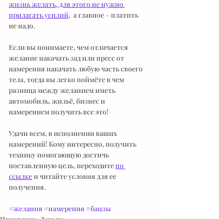
жизнь желать, для этого не нужно 
прилагать усилий
,  а главное – платить 
не надо.
Если вы понимаете, чем отличается 
желание накачать зад или пресс от 
намерения накачать любую часть своего 
тела, тогда вы легко поймёте в чем 
разница между желанием иметь 
автомобиль, жильё, бизнес и 
намерением получить все это!
Удачи всем, в исполнении ваших 
намерений! Кому интересно, получить 
технику помогающую достичь 
поставленную цель, переходите 
по 
ссылке
 и читайте условия для ее 
получения.
#желания
#намерения
#бацзы