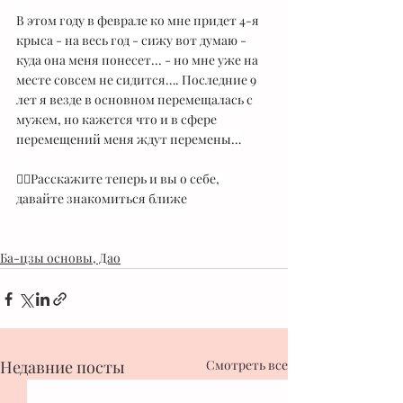
⠀
В этом году в феврале ко мне придет 4-я 
крыса - на весь год - сижу вот думаю - 
куда она меня понесет... - но мне уже на 
месте совсем не сидится…. Последние 9 
лет я везде в основном перемещалась с 
мужем, но кажется что и в сфере 
перемещений меня ждут перемены…
⠀
👇🏻Расскажите теперь и вы о себе, 
давайте знакомиться ближе 
Ба-цзы основы, Дао
Недавние посты
Смотреть все