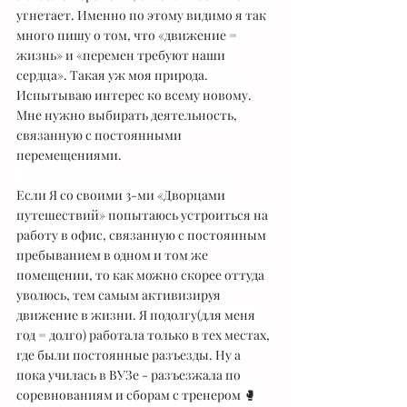
угнетает. Именно по этому видимо я так 
много пишу о том, что «движение = 
жизнь» и «перемен требуют наши 
сердца». Такая уж моя природа. 
Испытываю интерес ко всему новому. 
Мне нужно выбирать деятельность, 
связанную с постоянными 
перемещениями.
⠀
Если Я со своими 3-ми «Дворцами 
путешествий» попытаюсь устроиться на 
работу в офис, связанную с постоянным 
пребыванием в одном и том же 
помещении, то как можно скорее оттуда 
уволюсь, тем самым активизируя 
движение в жизни. Я подолгу(для меня 
год = долго) работала только в тех местах, 
где были постоянные разъезды. Ну а 
пока училась в ВУЗе - разъезжала по 
соревнованиям и сборам с тренером 🥊