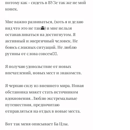
потому как - сидеть в ВУЗе так же не мой 
конек.
⠀
Мне важно развиваться, (хоть я и делаю 
вид что это не так👻) и мне нельзя 
останавливаться на достигнутом. Я 
активный и энергичный человек. Не 
боюсь сложных ситуаций. Не люблю 
рутины от слова совсем👯‍♀️.
⠀
Я получаю удовольствие от новых 
впечатлений, новых мест и знакомств.
⠀
Я черпаю силу из внешнего мира. Новая 
обстановка может стать источником 
вдохновения. Люблю экстремальные 
путешествия, предпочитаю 
отправляться на отдых в новые места.
⠀
Вот так меня описывает Ба Цзы.