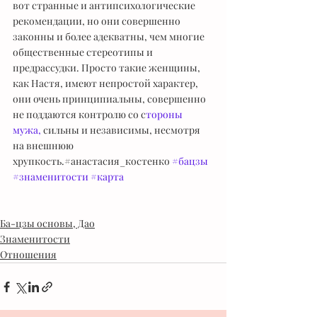
вот странные и антипсихологические 
рекомендации, но они совершенно 
законны и более адекватны, чем многие 
общественные стереотипы и 
предрассудки. Просто такие женщины, 
как Настя, имеют непростой характер, 
они очень принципиальны, совершенно 
не поддаются контролю со с
тороны 
мужа,
 сильны и независимы, несмотря 
на внешнюю 
хрупкость.#анастасия_костенко 
#бацзы
#знаменитости
#карта
Ба-цзы основы, Дао
Знаменитости
Отношения