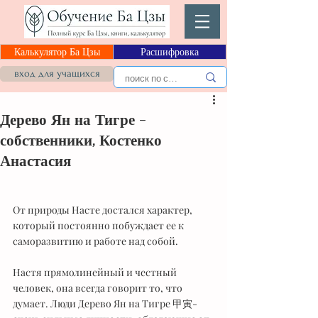
Калькулятор Ба Цзы
Расшифровка
вход для учащихся
Дерево Ян на Тигре -
собственники, Костенко
Анастасия
От природы Насте достался характер, 
который постоянно побуждает ее к 
саморазвитию и работе над собой.
Настя прямолинейный и честный 
человек, она всегда говорит то, что 
думает. Люди Дерево Ян на Тигре 甲寅- 