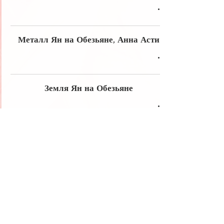
Металл Ян на Обезьяне, Анна Асти
Земля Ян на Обезьяне
Вода Ян на Лошади 壬午 Иван
Охлобыстин
Бацзы
10божеств
бацзы
самореализация
знаменитости
вода
призвание
огонь
обучениебацзы
метафизика
столпличности
совместимость
металл
энергия
дао
60столпов
богатство