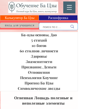
Калькулятор Ба Цзы
Расшифровка
Блог Ба Цзы
вход для учащихся
Ба-цзы основы, Дао
5 стихий
10 богов
60 столпов личности
Здоровье
Знаменитости
Призвание, Деньги
Отношения
Психология Коучинг
Прогноз Ба Цзы
Символические звезды
Огненная Лошадь полезные и
неполезные элементы