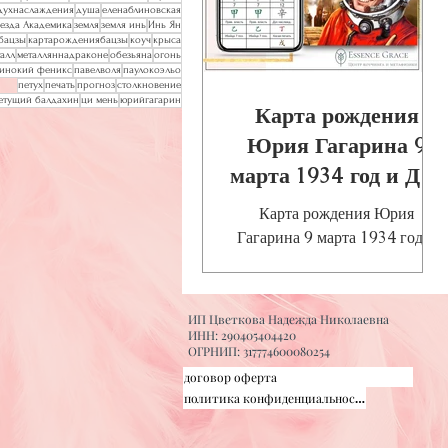
духнаслаждения
душа
еленаблиновская
везда Академика
земля
земля инь
Инь Ян
рбацзы
картарождениябацзы
коуч
крыса
алл
металляннадраконе
обезьяна
огонь
инокий феникс
павелволя
паулокоэльо
петух
печать
прогноз
столкновение
етущий балдахин
ци мень
юрийгагарин
Карта рождения
Юрия Гагарина 9
марта 1934 год и Дар
независимости.
Карта рождения Юрия
Гагарина 9 марта 1934 год и
Дар независимости.
ИП Цветкова Надежда Николаевна
ИНН: 290405404420
ОГРНИП: 317774600080254
договор оферта
политика конфиденциальности