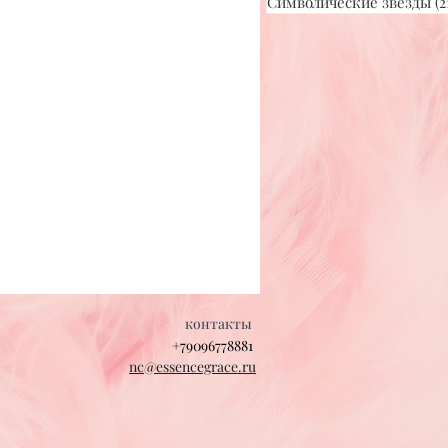
Символические звезды
(2
контакты
+79096778881
nc@essencegrace.ru