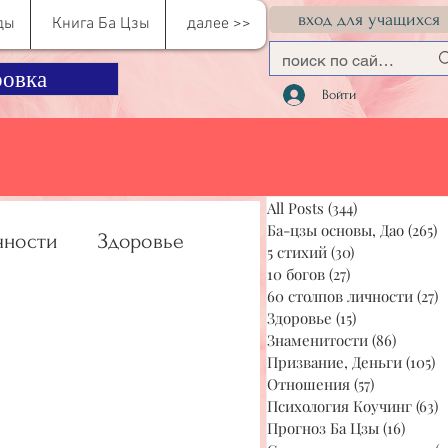
вход для учащихся
ды
Книга Ба Цзы
далее >>
овка
Войти
All Posts
(344)
344 поста
Ба-цзы основы, Дао
(265)
2
чности
Здоровье
5 стихий
(30)
30 постов
10 богов
(27)
27 постов
60 столпов личности
(27)
2
Здоровье
(15)
15 постов
учинг
Прогноз Ба Цзы
Знаменитости
(86)
86 пос
Призвание, Деньги
(105)
1
Отношения
(57)
57 постов
Психология Коучинг
(63)
6
Прогноз Ба Цзы
(16)
16 по