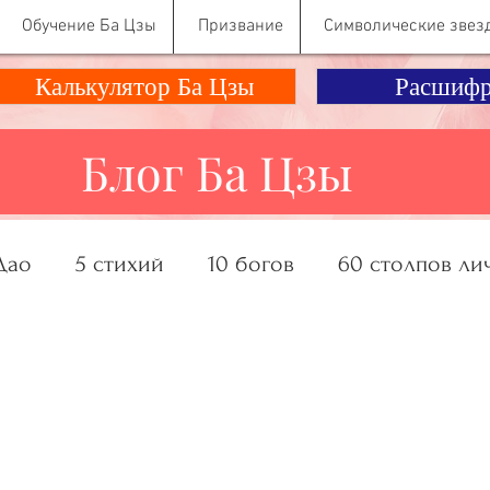
Обучение Ба Цзы
Призвание
Символические звез
Калькулятор Ба Цзы
Расшифр
Блог Ба Цзы
Дао
5 стихий
10 богов
60 столпов ли
ание, Деньги
Отношения
Психология Ко