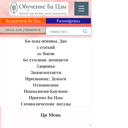
Калькулятор Ба Цзы
Расшифровка
Блог Ба Цзы
вход для учащихся
Ба-цзы основы, Дао
5 стихий
10 богов
60 столпов личности
Здоровье
Знаменитости
Призвание, Деньги
Отношения
Психология Коучинг
Прогноз Ба Цзы
Символические звезды
Ци Мень