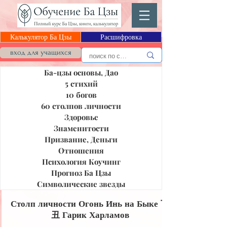
Калькулятор Ба Цзы
Расшифровка
Блог Ба Цзы
вход для учащихся
Ба-цзы основы, Дао
5 стихий
10 богов
60 столпов личности
Здоровье
Знаменитости
Призвание, Деньги
Отношения
Психология Коучинг
Прогноз Ба Цзы
Символические звезды
Столп личности Огонь Инь на Быке 丁
丑 Гарик Харламов