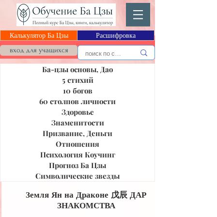
Калькулятор Ба Цзы
Расшифровка
Блог Ба Цзы
вход для учащихся
Ба-цзы основы, Дао
5 стихий
10 богов
60 столпов личности
Здоровье
Знаменитости
Призвание, Деньги
Отношения
Психология Коучинг
Прогноз Ба Цзы
Символические звезды
Земля Ян на Драконе 戊辰 ДАР
ЗНАКОМСТВА