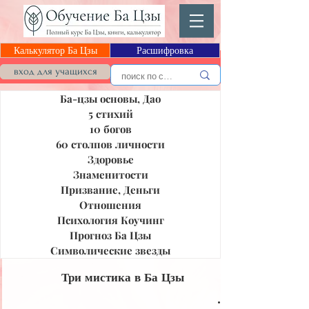
Калькулятор Ба Цзы
Расшифровка
Блог Ба Цзы
вход для учащихся
Ба-цзы основы, Дао
5 стихий
10 богов
60 столпов личности
Здоровье
Знаменитости
Призвание, Деньги
Отношения
Психология Коучинг
Прогноз Ба Цзы
Символические звезды
Три мистика в Ба Цзы