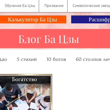
Обучение Ба Цзы
Призвание
Символические звез
Калькулятор Ба Цзы
Расшифр
Блог Ба Цзы
Дао
5 стихий
10 богов
60 столпов ли
ание, Деньги
Отношения
Психология Ко