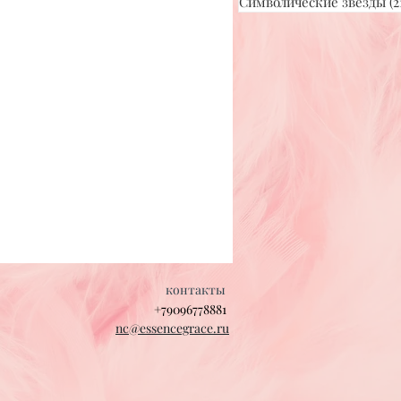
Символические звезды
(2
контакты
+79096778881
nc@essencegrace.ru