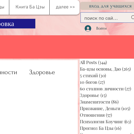
вход для учащихся
ды
Книга Ба Цзы
далее >>
овка
Войти
All Posts
(344)
344 поста
Ба-цзы основы, Дао
(265)
2
чности
Здоровье
5 стихий
(30)
30 постов
10 богов
(27)
27 постов
60 столпов личности
(27)
2
Здоровье
(15)
15 постов
учинг
Прогноз Ба Цзы
Знаменитости
(86)
86 пос
Призвание, Деньги
(105)
1
Отношения
(57)
57 постов
Психология Коучинг
(63)
6
Прогноз Ба Цзы
(16)
16 по