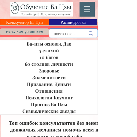
Калькулятор Ба Цзы
Расшифровка
Блог Ба Цзы
вход для учащихся
Ба-цзы основы, Дао
5 стихий
10 богов
60 столпов личности
Здоровье
Знаменитости
Призвание, Деньги
Отношения
Психология Коучинг
Прогноз Ба Цзы
Символические звезды
Топ ошибок консультантов без денег,
движимых желанием помочь всем и
каждому, в ущерб себе