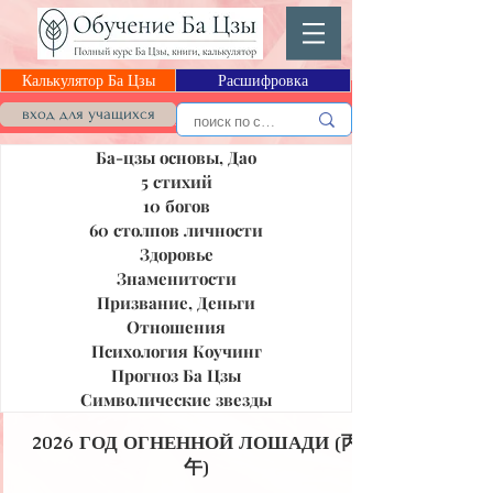
Калькулятор Ба Цзы
Расшифровка
Блог Ба Цзы
вход для учащихся
Ба-цзы основы, Дао
5 стихий
10 богов
60 столпов личности
Здоровье
Знаменитости
Призвание, Деньги
Отношения
Психология Коучинг
Прогноз Ба Цзы
Символические звезды
2026 ГОД ОГНЕННОЙ ЛОШАДИ (丙
午)