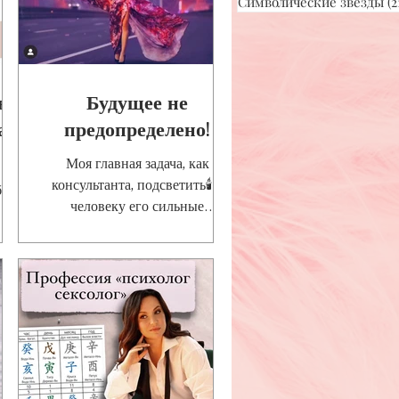
Символические звезды
(2
ва,
Будущее не
как
предопределено!
Моя главная задача, как
консультанта, подсветить🕯 у
бно
человеку его сильные
врожденные качества и
ие.
рассказать о том, какие
ими
качества ему...
»