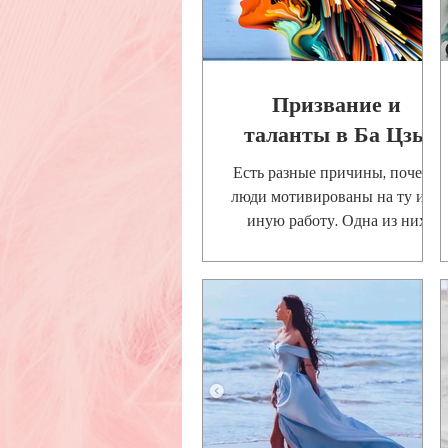
Призвание и
таланты в Ба Цзы
Есть разные причины, почему
люди мотивированы на ту или
иную работу. Одна из них
включает в себя страсть к
работе. Страсть может быть
опреде