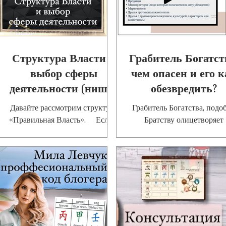
Структура Власти и
Грабитель Богатст
выбор сферы
чем опасен и его 
деятельности (ниши)
обезвредить?
в Ба Цзы
Давайте рассмотрим структуру
Грабитель Богатства, подо
«Правильная Власть». ⠀ Если у
Братству олицетворяет
вас есть элемент «Правильная
уверенность и самоуважен
Власть» в Земной ветви вашего
Однако разница между обе
месяца рождения, вы...
этими 2-мя «божествами
заключает