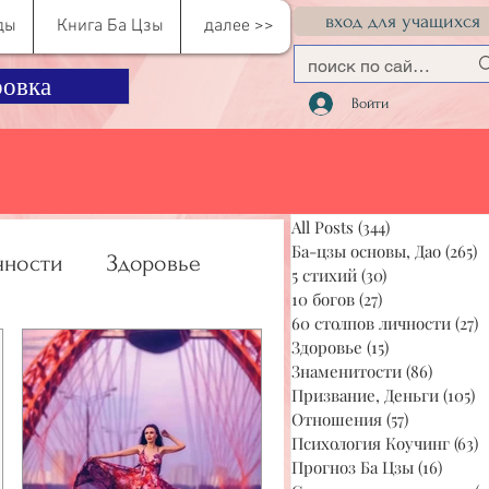
вход для учащихся
ды
Книга Ба Цзы
далее >>
овка
Войти
All Posts
(344)
344 поста
Ба-цзы основы, Дао
(265)
2
чности
Здоровье
5 стихий
(30)
30 постов
10 богов
(27)
27 постов
60 столпов личности
(27)
2
Здоровье
(15)
15 постов
учинг
Прогноз Ба Цзы
Знаменитости
(86)
86 пос
Призвание, Деньги
(105)
1
Отношения
(57)
57 постов
Психология Коучинг
(63)
6
Прогноз Ба Цзы
(16)
16 по