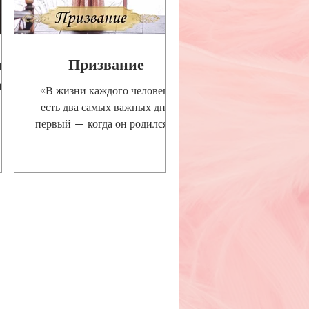
я
Призвание
а
«В жизни каждого человека
ти
есть два самых важных дня:
первый — когда он родился, а
второй — когда понял, зачем"
и
В.Барклей
ый
мы