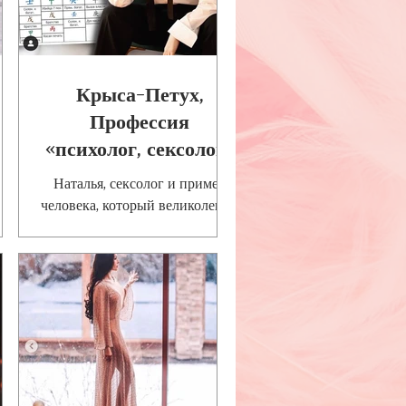
Крыса-Петух,
Профессия
«психолог, сексолог»
Наталья, сексолог и пример
 -
человека, который великолепно
оих
разбирается в своей сфере. В
 +
карте рождения Натальи, в
году на первом месте сильное