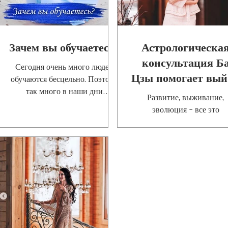
Зачем вы обучаетесь?
Астрологическа
консультация Б
Сегодня очень много людей
Цзы помогает вый
обучаются бесцельно. Поэтому
так много в наши дни
из состояния
Развитие, выживание,
консультантов, психологов,
неопределенност
эволюция - все это
астрологов, коучей которые не
постоянный, непрерывн
зарабат
процесс изменений. До
определенного момента 
добровольно выбираем
эволюцио