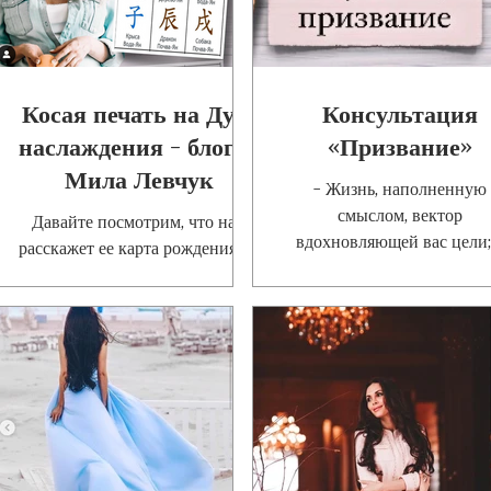
Косая печать на Духе
Консультация
наслаждения - блогер
«Призвание»
Мила Левчук
- Жизнь, наполненную
смыслом, вектор
Давайте посмотрим, что нам
вдохновляющей вас цели;
расскажет ее карта рождения Ба
Зрелое понимание себя, св
Цзы.#nc_призвание⠀ Код
талантов и уникальности,
👩🏻‍💻блогера-писателя ✍🏻
связанное с этим чувс
получился такой: ⠀