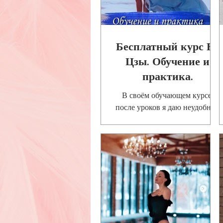
Бесплатный курс Ба
Цзы. Обучение и
практика.
В своём обучающем курсе,
после уроков я даю неудобные
задания. Например «сделайте
анализ совместимости,
желательно для клиента,
желательно з