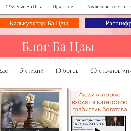
Обучение Ба Цзы
Призвание
Символические звез
Калькулятор Ба Цзы
Расшифр
Блог Ба Цзы
Дао
5 стихий
10 богов
60 столпов ли
ание, Деньги
Отношения
Психология Ко