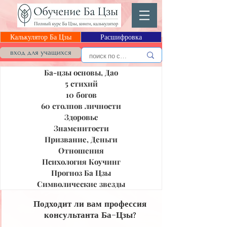
Калькулятор Ба Цзы
Расшифровка
Блог Ба Цзы
вход для учащихся
Ба-цзы основы, Дао
5 стихий
10 богов
60 столпов личности
Здоровье
Знаменитости
Призвание, Деньги
Отношения
Психология Коучинг
Прогноз Ба Цзы
Символические звезды
Подходит ли вам профессия
консультанта Ба-Цзы?