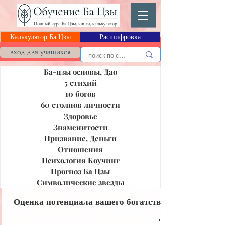
Калькулятор Ба Цзы
Расшифровка
Блог Ба Цзы
вход для учащихся
Ба-цзы основы, Дао
5 стихий
10 богов
60 столпов личности
Здоровье
Знаменитости
Призвание, Деньги
Отношения
Психология Коучинг
Прогноз Ба Цзы
Символические звезды
Оценка потенциала вашего богатства