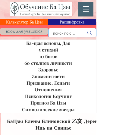
Калькулятор Ба Цзы
Расшифровка
Блог Ба Цзы
вход для учащихся
Ба-цзы основы, Дао
5 стихий
10 богов
60 столпов личности
Здоровье
Знаменитости
Призвание, Деньги
Отношения
Психология Коучинг
Прогноз Ба Цзы
Символические звезды
БаЦзы Елены Блиновской 乙亥 Дерево
Инь на Свинье