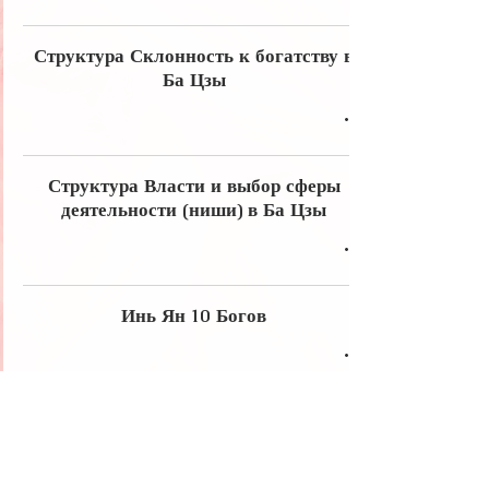
Структура Склонность к богатству в
Ба Цзы
Структура Власти и выбор сферы
деятельности (ниши) в Ба Цзы
Инь Ян 10 Богов
Бацзы
10божеств
бацзы
самореализация
знаменитости
вода
призвание
огонь
обучениебацзы
метафизика
столпличности
совместимость
металл
энергия
дао
60столпов
богатство
символические_звезды
дерево
60 столпов