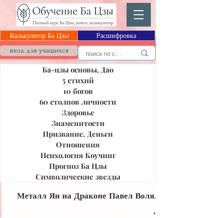
Калькулятор Ба Цзы
Расшифровка
Блог Ба Цзы
вход для учащихся
Ба-цзы основы, Дао
5 стихий
10 богов
60 столпов личности
Здоровье
Знаменитости
Призвание, Деньги
Отношения
Психология Коучинг
Прогноз Ба Цзы
Символические звезды
Металл Ян на Драконе Павел Воля.