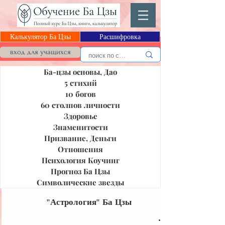
Калькулятор Ба Цзы
Расшифровка
Блог Ба Цзы
вход для учащихся
Ба-цзы основы, Дао
5 стихий
10 богов
60 столпов личности
Здоровье
Знаменитости
Призвание, Деньги
Отношения
Психология Коучинг
Прогноз Ба Цзы
Символические звезды
"Астрология" Ба Цзы